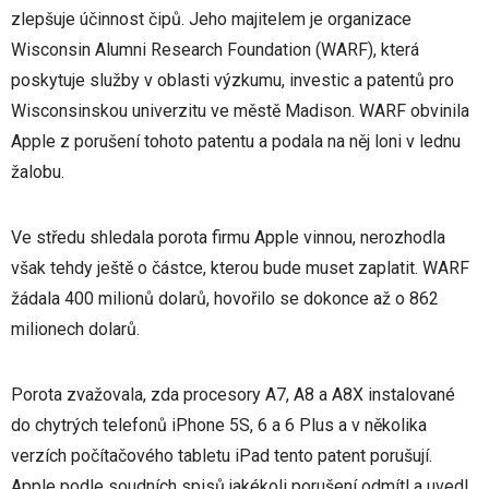
zlepšuje účinnost čipů. Jeho majitelem je organizace
Wisconsin Alumni Research Foundation (WARF), která
poskytuje služby v oblasti výzkumu, investic a patentů pro
Wisconsinskou univerzitu ve městě Madison. WARF obvinila
Apple z porušení tohoto patentu a podala na něj loni v lednu
žalobu.
Ve středu shledala porota firmu Apple vinnou, nerozhodla
však tehdy ještě o částce, kterou bude muset zaplatit. WARF
žádala 400 milionů dolarů, hovořilo se dokonce až o 862
milionech dolarů.
Porota zvažovala, zda procesory A7, A8 a A8X instalované
do chytrých telefonů iPhone 5S, 6 a 6 Plus a v několika
verzích počítačového tabletu iPad tento patent porušují.
Apple podle soudních spisů jakékoli porušení odmítl a uvedl,