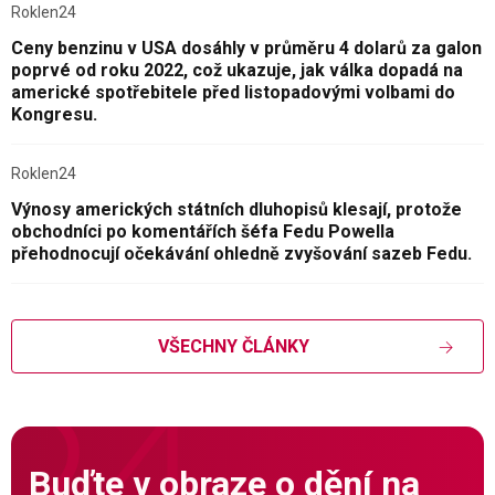
Roklen24
Ceny benzinu v USA dosáhly v průměru 4 dolarů za galon
poprvé od roku 2022, což ukazuje, jak válka dopadá na
americké spotřebitele před listopadovými volbami do
Kongresu.
Roklen24
Výnosy amerických státních dluhopisů klesají, protože
obchodníci po komentářích šéfa Fedu Powella
přehodnocují očekávání ohledně zvyšování sazeb Fedu.
VŠECHNY ČLÁNKY
Buďte v obraze o dění na