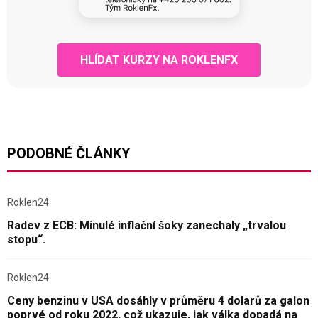
HLÍDAT KURZY NA ROKLENFX
PODOBNÉ ČLÁNKY
Roklen24
Radev z ECB: Minulé inflační šoky zanechaly „trvalou
stopu“.
Roklen24
Ceny benzinu v USA dosáhly v průměru 4 dolarů za galon
poprvé od roku 2022, což ukazuje, jak válka dopadá na