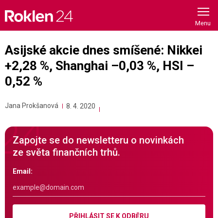
Skip
to
content
Asijské akcie dnes smíšené: Nikkei
+2,28 %, Shanghai –0,03 %, HSI –
0,52 %
Jana Prokšanová
8. 4. 2020
Zapojte se do newsletteru o novinkách
ze světa finančních trhů.
Email:
PŘIHLÁSIT SE K ODBĚRU