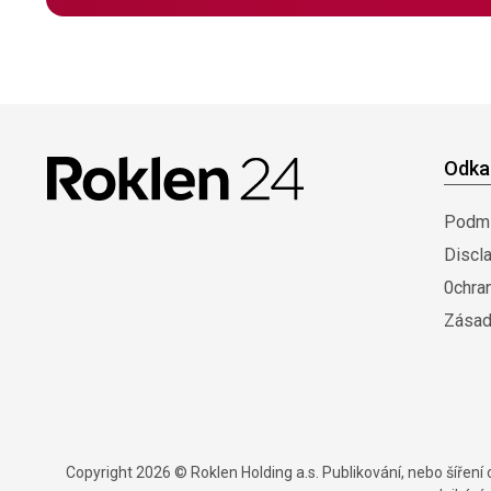
Odka
Podmí
Discl
0chra
Zásad
Copyright 2026 © Roklen Holding a.s. Publikování, nebo šířen