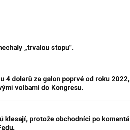
nechaly „trvalou stopu“.
 4 dolarů za galon poprvé od roku 2022,
ovými volbami do Kongresu.
ů klesají, protože obchodníci po komentá
Fedu.