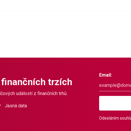
Email:
 finančních trzích
čových událostí z finančních trhů.
Jasná data
Odesláním souhla