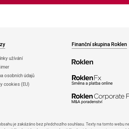
zy
Finanční skupina Roklen
nky užívání
aimer
na osobních údajů
y cookies (EU)
í obsahu je zakázáno bez předchozího souhlasu. Texty na tomto webu nes