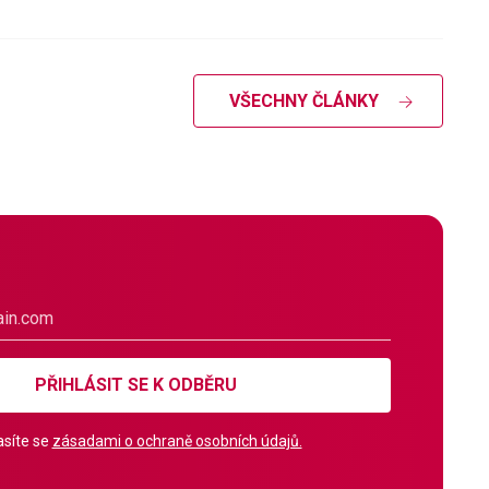
VŠECHNY ČLÁNKY
PŘIHLÁSIT SE K ODBĚRU
síte se
zásadami o ochraně osobních údajů.