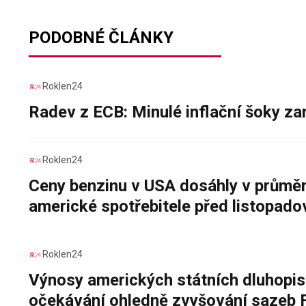
PODOBNÉ ČLÁNKY
Roklen24
Radev z ECB: Minulé inflační šoky za
Roklen24
Ceny benzinu v USA dosáhly v průměru
americké spotřebitele před listopad
Roklen24
Výnosy amerických státních dluhopis
očekávání ohledně zvyšování sazeb 