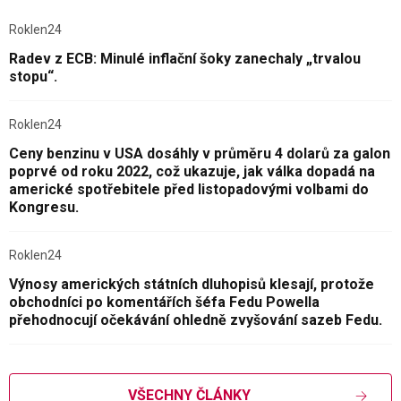
Roklen24
Radev z ECB: Minulé inflační šoky zanechaly „trvalou
stopu“.
Roklen24
Ceny benzinu v USA dosáhly v průměru 4 dolarů za galon
poprvé od roku 2022, což ukazuje, jak válka dopadá na
americké spotřebitele před listopadovými volbami do
Kongresu.
Roklen24
Výnosy amerických státních dluhopisů klesají, protože
obchodníci po komentářích šéfa Fedu Powella
přehodnocují očekávání ohledně zvyšování sazeb Fedu.
VŠECHNY ČLÁNKY