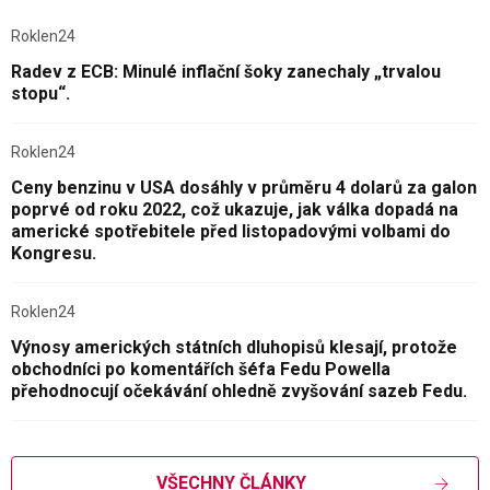
Roklen24
Radev z ECB: Minulé inflační šoky zanechaly „trvalou
stopu“.
Roklen24
Ceny benzinu v USA dosáhly v průměru 4 dolarů za galon
poprvé od roku 2022, což ukazuje, jak válka dopadá na
americké spotřebitele před listopadovými volbami do
Kongresu.
Roklen24
Výnosy amerických státních dluhopisů klesají, protože
obchodníci po komentářích šéfa Fedu Powella
přehodnocují očekávání ohledně zvyšování sazeb Fedu.
VŠECHNY ČLÁNKY