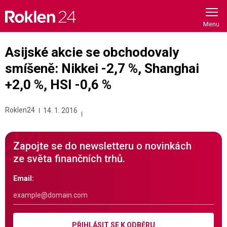
Skip
to
content
Asijské akcie se obchodovaly
smíšeně: Nikkei -2,7 %, Shanghai
+2,0 %, HSI -0,6 %
Roklen24
14. 1. 2016
Zapojte se do newsletteru o novinkách
ze světa finančních trhů.
Email:
PŘIHLÁSIT SE K ODBĚRU