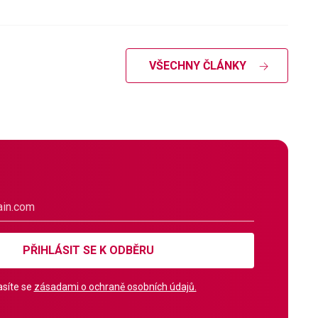
VŠECHNY ČLÁNKY
PŘIHLÁSIT SE K ODBĚRU
síte se
zásadami o ochraně osobních údajů.