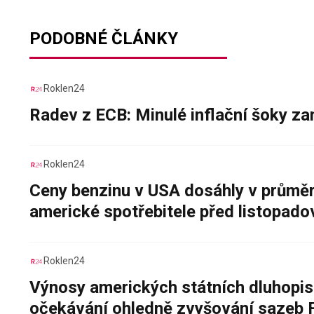
PODOBNÉ ČLÁNKY
Roklen24
Radev z ECB: Minulé inflační šoky za
Roklen24
Ceny benzinu v USA dosáhly v průměru
americké spotřebitele před listopad
Roklen24
Výnosy amerických státních dluhopis
očekávání ohledně zvyšování sazeb 