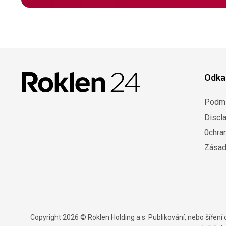
Odka
Podmí
Discl
0chra
Zásad
Copyright 2026 © Roklen Holding a.s. Publikování, nebo šířen