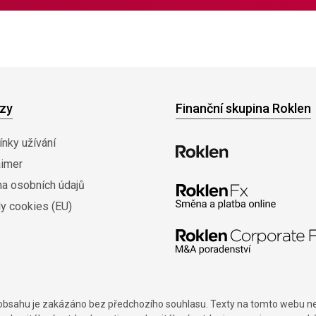
zy
Finanční skupina Roklen
nky užívání
aimer
na osobních údajů
y cookies (EU)
í obsahu je zakázáno bez předchozího souhlasu. Texty na tomto webu nes