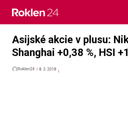
Skip
to
content
Asijské akcie v plusu: Ni
Shanghai +0,38 %, HSI +
Roklen24
8. 3. 2018