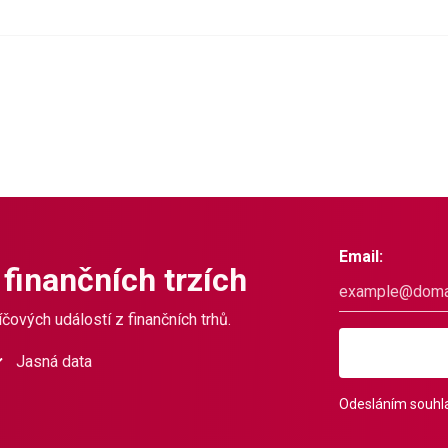
Email:
 finančních trzích
čových událostí z finančních trhů.
Jasná data
Odesláním souhla