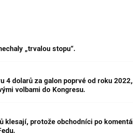
nechaly „trvalou stopu“.
 4 dolarů za galon poprvé od roku 2022,
ovými volbami do Kongresu.
ů klesají, protože obchodníci po komentá
Fedu.