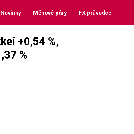
Novinky
Měnové páry
FX průvodce
kkei +0,54 %,
1,37 %