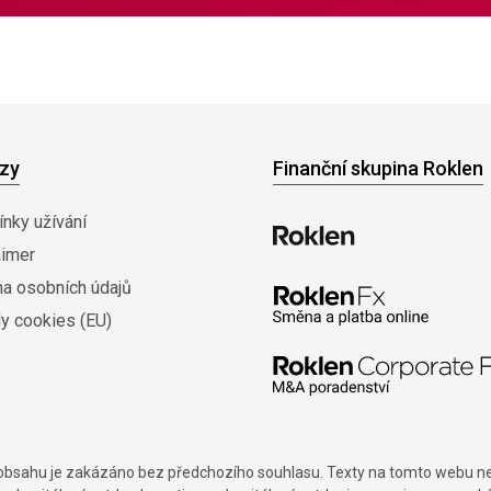
zy
Finanční skupina Roklen
nky užívání
aimer
na osobních údajů
y cookies (EU)
í obsahu je zakázáno bez předchozího souhlasu. Texty na tomto webu nes