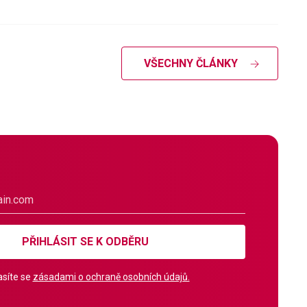
VŠECHNY ČLÁNKY
PŘIHLÁSIT SE K ODBĚRU
síte se
zásadami o ochraně osobních údajů.