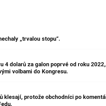
nechaly „trvalou stopu“.
 4 dolarů za galon poprvé od roku 2022,
ovými volbami do Kongresu.
ů klesají, protože obchodníci po komentá
Fedu.