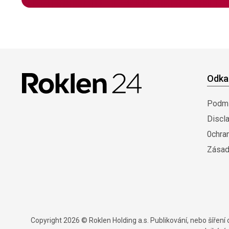
Odka
Podmí
Discl
0chra
Zásad
Copyright 2026 © Roklen Holding a.s. Publikování, nebo šířen