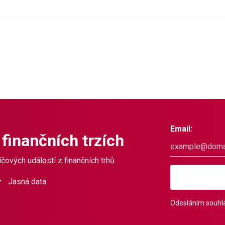
Email:
 finančních trzích
čových událostí z finančních trhů.
Jasná data
Odesláním souhla