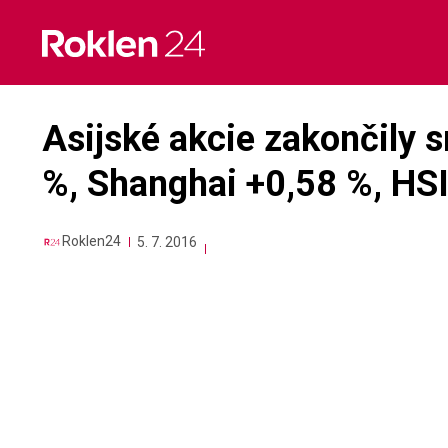
Skip
to
content
Asijské akcie zakončily 
%, Shanghai +0,58 %, HSI
Roklen24
5. 7. 2016