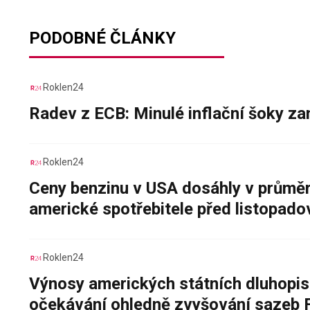
PODOBNÉ ČLÁNKY
Roklen24
Radev z ECB: Minulé inflační šoky za
Roklen24
Ceny benzinu v USA dosáhly v průměru
americké spotřebitele před listopad
Roklen24
Výnosy amerických státních dluhopis
očekávání ohledně zvyšování sazeb 