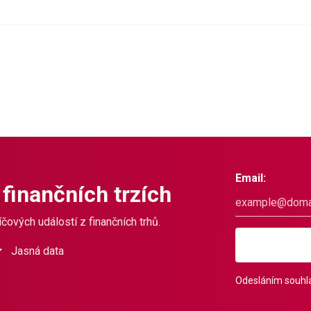
Email:
 finančních trzích
čových událostí z finančních trhů.
Jasná data
Odesláním souhla