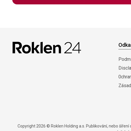
Odka
Podmí
Discl
0chra
Zásad
Copyright 2026 © Roklen Holding a.s. Publikování, nebo šířen