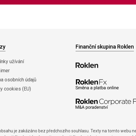
zy
Finanční skupina Roklen
nky užívání
aimer
na osobních údajů
y cookies (EU)
í obsahu je zakázáno bez předchozího souhlasu. Texty na tomto webu nes