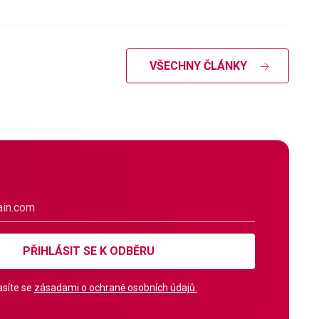
VŠECHNY ČLÁNKY
PŘIHLÁSIT SE K ODBĚRU
síte se
zásadami o ochraně osobních údajů.