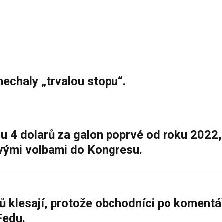
nechaly „trvalou stopu“.
 4 dolarů za galon poprvé od roku 2022,
ovými volbami do Kongresu.
ů klesají, protože obchodníci po komentá
Fedu.