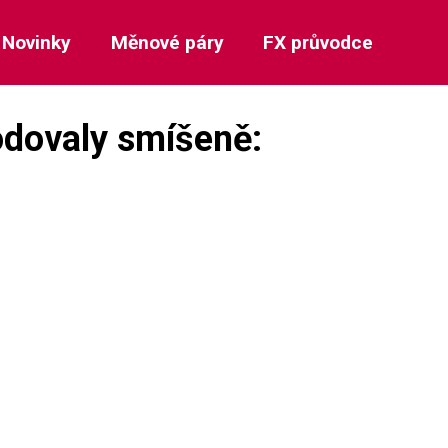
Novinky
Měnové páry
FX průvodce
odovaly smíšeně: