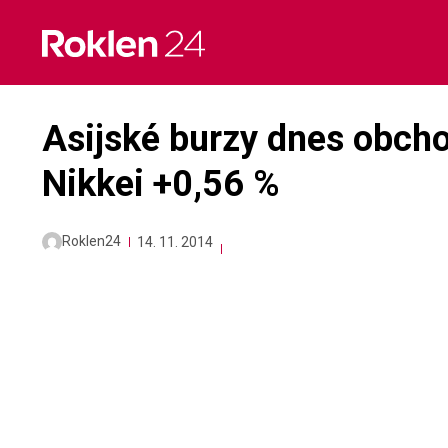
Skip
to
content
Asijské burzy dnes obch
Nikkei +0,56 %
Roklen24
14. 11. 2014