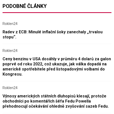
PODOBNÉ ČLÁNKY
Roklen24
Radev z ECB: Minulé inflační šoky zanechaly „trvalou
stopu“.
Roklen24
Ceny benzinu v USA dosáhly v průměru 4 dolarů za galon
poprvé od roku 2022, což ukazuje, jak válka dopadá na
americké spotřebitele před listopadovými volbami do
Kongresu.
Roklen24
Výnosy amerických státních dluhopisů klesají, protože
obchodníci po komentářích šéfa Fedu Powella
přehodnocují očekávání ohledně zvyšování sazeb Fedu.