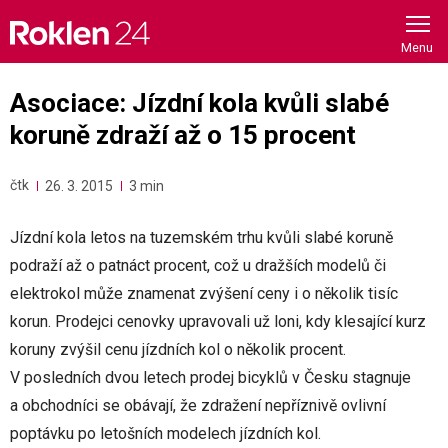
Skip
to
content
Asociace: Jízdní kola kvůli slabé
koruně zdraží až o 15 procent
čtk
26. 3. 2015
3 min
Jízdní kola letos na tuzemském trhu kvůli slabé koruně
podraží až o patnáct procent, což u dražších modelů či
elektrokol může znamenat zvýšení ceny i o několik tisíc
korun. Prodejci cenovky upravovali už loni, kdy klesající kurz
koruny zvýšil cenu jízdních kol o několik procent.
V posledních dvou letech prodej bicyklů v Česku stagnuje
a obchodníci se obávají, že zdražení nepříznivě ovlivní
poptávku po letošních modelech jízdních kol.