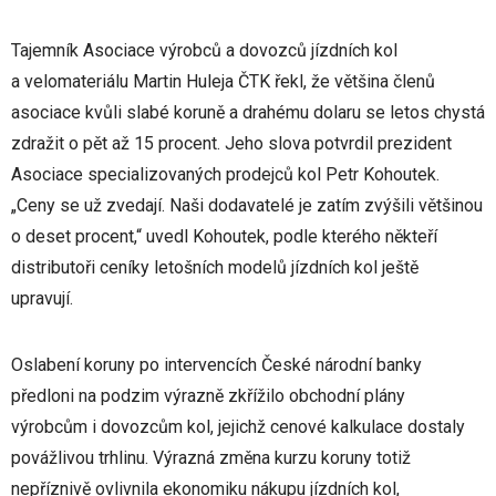
Tajemník Asociace výrobců a dovozců jízdních kol
a velomateriálu Martin Huleja ČTK řekl, že většina členů
asociace kvůli slabé koruně a drahému dolaru se letos chystá
zdražit o pět až 15 procent. Jeho slova potvrdil prezident
Asociace specializovaných prodejců kol Petr Kohoutek.
„Ceny se už zvedají. Naši dodavatelé je zatím zvýšili většinou
o deset procent,“ uvedl Kohoutek, podle kterého někteří
distributoři ceníky letošních modelů jízdních kol ještě
upravují.
Oslabení koruny po intervencích České národní banky
předloni na podzim výrazně zkřížilo obchodní plány
výrobcům i dovozcům kol, jejichž cenové kalkulace dostaly
povážlivou trhlinu. Výrazná změna kurzu koruny totiž
nepříznivě ovlivnila ekonomiku nákupu jízdních kol,