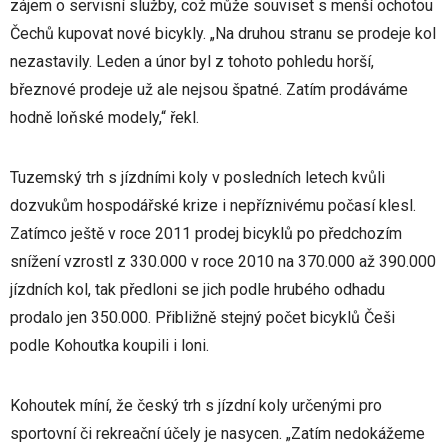
zájem o servisní služby, což může souviset s menší ochotou
Čechů kupovat nové bicykly. „Na druhou stranu se prodeje kol
nezastavily. Leden a únor byl z tohoto pohledu horší,
březnové prodeje už ale nejsou špatné. Zatím prodáváme
hodně loňské modely,“ řekl.
Tuzemský trh s jízdními koly v posledních letech kvůli
dozvukům hospodářské krize i nepříznivému počasí klesl.
Zatímco ještě v roce 2011 prodej bicyklů po předchozím
snížení vzrostl z 330.000 v roce 2010 na 370.000 až 390.000
jízdních kol, tak předloni se jich podle hrubého odhadu
prodalo jen 350.000. Přibližně stejný počet bicyklů Češi
podle Kohoutka koupili i loni.
Kohoutek míní, že český trh s jízdní koly určenými pro
sportovní či rekreační účely je nasycen. „Zatím nedokážeme