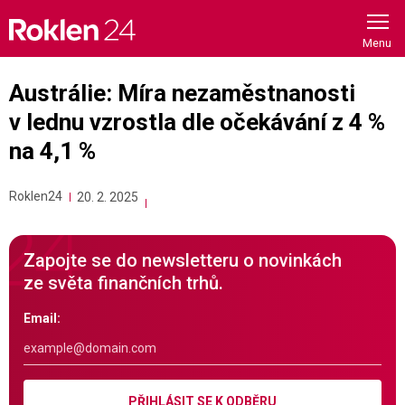
Skip
to
content
Austrálie: Míra nezaměstnanosti
v lednu vzrostla dle očekávání z 4 %
na 4,1 %
Roklen24
20. 2. 2025
Zapojte se do newsletteru o novinkách
ze světa finančních trhů.
Email:
PŘIHLÁSIT SE K ODBĚRU