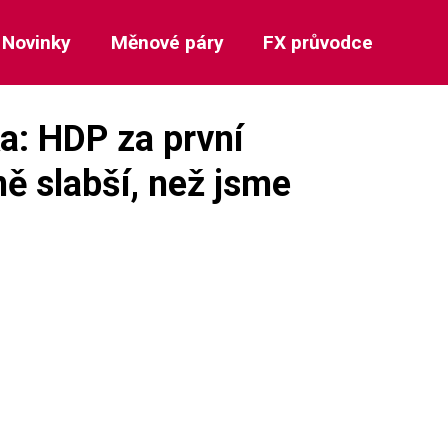
Novinky
Měnové páry
FX průvodce
a: HDP za první
ně slabší, než jsme