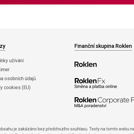
zy
Finanční skupina Roklen
nky užívání
aimer
na osobních údajů
y cookies (EU)
í obsahu je zakázáno bez předchozího souhlasu. Texty na tomto webu nes