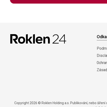
Odka
Podmí
Discl
0chra
Zásad
Copyright 2026 © Roklen Holding a.s. Publikování, nebo šířen