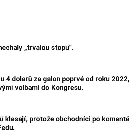
nechaly „trvalou stopu“.
 4 dolarů za galon poprvé od roku 2022,
ovými volbami do Kongresu.
ů klesají, protože obchodníci po komentá
Fedu.