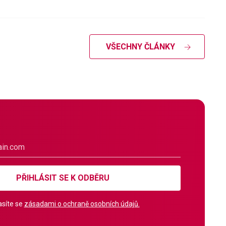
VŠECHNY ČLÁNKY
PŘIHLÁSIT SE K ODBĚRU
síte se
zásadami o ochraně osobních údajů.