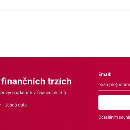
Email:
 finančních trzích
čových událostí z finančních trhů.
Jasná data
Odesláním souhla