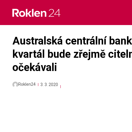
Skip
to
content
Australská centrální bank
kvartál bude zřejmě citel
očekávali
Roklen24
3. 3. 2020