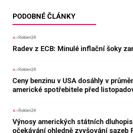
PODOBNÉ ČLÁNKY
Roklen24
Radev z ECB: Minulé inflační šoky za
Roklen24
Ceny benzinu v USA dosáhly v průměru
americké spotřebitele před listopad
Roklen24
Výnosy amerických státních dluhopis
očekávání ohledně zvyšování sazeb 