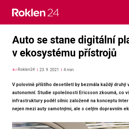
Skip
to
content
Auto se stane digitální p
v ekosystému přístrojů
Roklen24
23. 9. 2021
4 min
V polovině příštího desetiletí by bezmála každý druhý 
autonomní. Studie společnosti Ericsson zkoumá, co v
infrastruktury podél silnic založené na konceptu Int
nejen mezi auty samotnými, ale s celým dopravním 