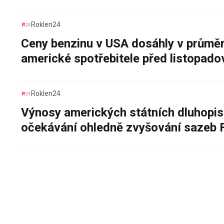
Roklen24
Ceny benzinu v USA dosáhly v průměru
americké spotřebitele před listopad
Roklen24
Výnosy amerických státních dluhopis
očekávání ohledně zvyšování sazeb 