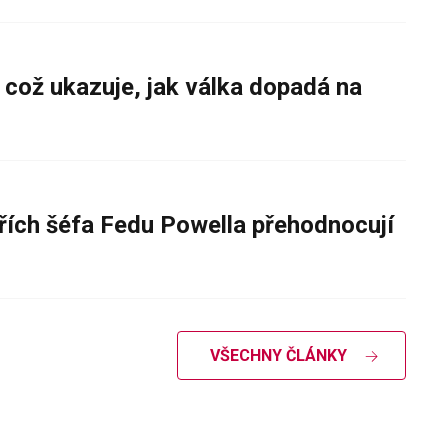
 což ukazuje, jak válka dopadá na
řích šéfa Fedu Powella přehodnocují
VŠECHNY ČLÁNKY