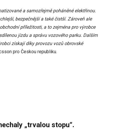
omatizované a samozřejmě poháněné elektřinou.
lejší, bezpečnější a také čistší. Zároveň ale
chodní příležitosti, a to zejména pro výrobce
 sdílenou jízdu a správu vozového parku. Dalším
obci získají díky provozu vozů obrovské
csson pro Českou republiku.
nechaly „trvalou stopu“.