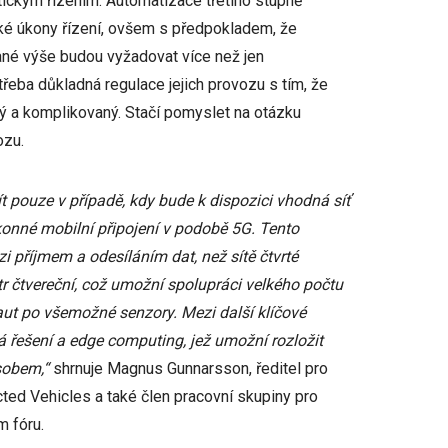
ickým řízením. Automatizace třetího stupně
ké úkony řízení, ovšem s předpokladem, že
sané výše budou vyžadovat více než jen
řeba důkladná regulace jejich provozu s tím, že
ý a komplikovaný. Stačí pomyslet na otázku
ozu.
pouze v případě, kdy bude k dispozici vhodná síť
konné mobilní připojení v podobě 5G. Tento
i příjmem a odesíláním dat, než sítě čtvrté
tr čtvereční, což umožní spolupráci velkého počtu
 aut po všemožné senzory. Mezi další klíčové
á řešení a edge computing, jež umožní rozložit
sobem,“
shrnuje Magnus Gunnarsson, ředitel pro
cted Vehicles a také člen pracovní skupiny pro
 fóru.