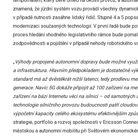
tempomatem, který bere ohled na okolní provoz, a automat
znamená, že jízdní systém vozu provádí všechny dynamic
v případě nutnosti zasáhne lidský řidič. Stupně 4 a 5 pop
modernizaci současných technologií. V první řadě bude pot
proces hledání vhodného legislativního rámce bude pomal
zodpovědnosti a pojištění v případě nehody robotického v
„Výhody propojené autonomní dopravy bude možné využít 
a infrastruktura. Hlavním předpokladem je dostatečně vý
standard má až dvěstěkrát nižší latenci, tedy prodlevu mez
generace. Navíc 5G dokáže připojit až 100 zařízení na me
zařízení na bázi Internetu věcí na silnici – od samotných
technologie silničního provozu budoucnosti patří cloudov
výpočetní kapacity celého ekosystému efektivnějším způ
strategie, portfolio a rozvoj společnosti v Ericsson Conne
městskou a autonomní mobilitu při Světovém ekonomickém