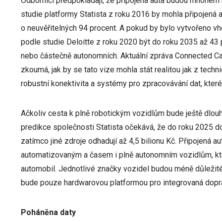
Odborníci předpokládají, že připojená auta budou mnohem 
studie platformy Statista z roku 2016 by mohla připojená au
o neuvěřitelných 94 procent. A pokud by bylo vytvořeno vho
podle studie Deloitte z roku 2020 být do roku 2035 až 43 
nebo částečně autonomních. Aktuální zpráva Connected Car
zkoumá, jak by se tato vize mohla stát realitou jak z tech
robustní konektivita a systémy pro zpracovávání dat, kte
Ačkoliv cesta k plně robotickým vozidlům bude ještě dlouhá
predikce společnosti Statista očekává, že do roku 2025 do
zatímco jiné zdroje odhadují až 4,5 bilionu Kč. Připojená
automatizovaným a časem i plně autonomním vozidlům, kte
automobil. Jednotlivé značky vozidel budou méně důležit
bude pouze hardwarovou platformou pro integrovaná dopra
Poháněna daty