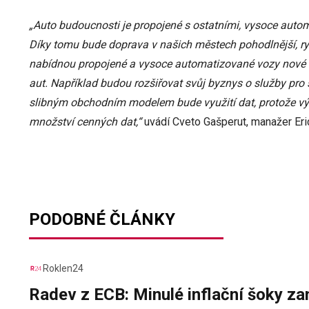
„Auto budoucnosti je propojené s ostatními, vysoce aut
Díky tomu bude doprava v našich městech pohodlnější, rych
nabídnou propojené a vysoce automatizované vozy nové ob
aut. Například budou rozšiřovat svůj byznys o služby pro
slibným obchodním modelem bude využití dat, protože výr
množství cenných dat,“
uvádí Cveto Gašperut, manažer Eri
PODOBNÉ ČLÁNKY
Roklen24
Radev z ECB: Minulé inflační šoky za