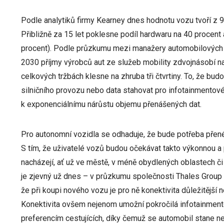
Podle analytiků firmy Kearney dnes hodnotu vozu tvoří z 
Přibližně za 15 let poklesne podíl hardwaru na 40 procent
procent). Podle průzkumu mezi manažery automobilových fi
2030 příjmy výrobců aut ze služeb mobility zdvojnásobí n
celkových tržbách klesne na zhruba tři čtvrtiny. To, že budo
silničního provozu nebo data stahovat pro infotainmento
k exponenciálnímu nárůstu objemu přenášených dat.
Pro autonomní vozidla se odhaduje, že bude potřeba přené
S tím, že uživatelé vozů budou očekávat takto výkonnou a 
nacházejí, ať už ve městě, v méně obydlených oblastech či 
je zjevný už dnes – v průzkumu společnosti Thales Group 
že při koupi nového vozu je pro ně konektivita důležitější
Konektivita ovšem nejenom umožní pokročilá infotainment
preferencím cestujících, díky čemuž se automobil stane ne