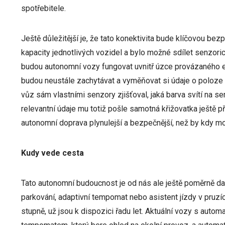
spotřebitele.
Ještě důležitější je, že tato konektivita bude klíčovou be
kapacity jednotlivých vozidel a bylo možné sdílet senzori
budou autonomní vozy fungovat uvnitř úzce provázaného e
budou neustále zachytávat a vyměňovat si údaje o poloze a
vůz sám vlastními senzory zjišťoval, jaká barva svítí na se
relevantní údaje mu totiž pošle samotná křižovatka ještě p
autonomní doprava plynulejší a bezpečnější, než by kdy mo
Kudy vede cesta
Tato autonomní budoucnost je od nás ale ještě poměrně dal
parkování, adaptivní tempomat nebo asistent jízdy v pruzí
stupně, už jsou k dispozici řadu let. Aktuální vozy s auto