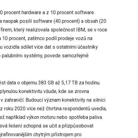
90 procent hardware a z 10 procent software.
 a naopak posílí software (40 procent) a obsah (20
rem, který realizovala společnost IBM, se v roce
a 10 procent, zatímco podíl prodeje vozů na
u vozidla sdílet více dat s ostatními účastníky
vé palubními systémy, povede samozřejmě
st data o objemu 383 GB až 5,17 TB za hodinu.
plynulou konektivitu všude, kde se zrovna
v zahraničí. Budoucí význam konektivity na silnici
z roku 2020 více než čtvrtina respondentů uvedla,
 než například výkon motoru nebo spotřeba paliva.
ová řešení schopná se učit a přizpůsobovat
jrafinovanějším chytrým přístrojem pro