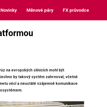
Novinky
Měnové páry
FX průvodce
latformou
vůz na evropských silnicích mohl být
šechno by takový systém zahrnoval, včetně
ernetu věcí a neustálé vzájemné komunikace
ekosystémem.