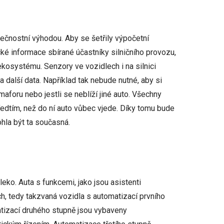
zpečnostní výhodou. Aby se šetřily výpočetní
cké informace sbírané účastníky silničního provozu,
kosystému. Senzory ve vozidlech i na silnici
 další data. Například tak nebude nutné, aby si
maforu nebo jestli se neblíží jiné auto. Všechny
ředtím, než do ní auto vůbec vjede. Díky tomu bude
hla být ta současná.
eko. Auta s funkcemi, jako jsou asistenti
ch, tedy takzvaná vozidla s automatizací prvního
matizací druhého stupně jsou vybaveny