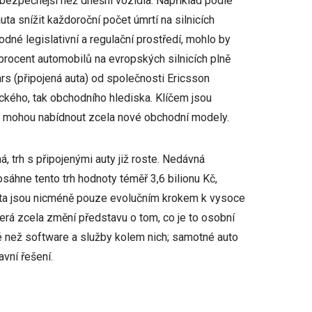
bezpečnější než dnešní vozidla. Například podle
ta snížit každoroční počet úmrtí na silnicích
dné legislativní a regulační prostředí, mohlo by
procent automobilů na evropských silnicích plně
s (připojená auta) od společnosti Ericsson
nického, tak obchodního hlediska. Klíčem jsou
ré mohou nabídnout zcela nové obchodní modely.
, trh s připojenými auty již roste. Nedávná
sáhne tento trh hodnoty téměř 3,6 bilionu Kč,
 auta jsou nicméně pouze evolučním krokem k vysoce
rá zcela změní představu o tom, co je to osobní
é než software a služby kolem nich; samotné auto
vní řešení.