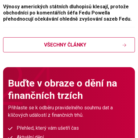
Výnosy amerických státních dluhopisů klesají, protože
obchodníci po komentářích šéfa Fedu Powella
přehodnocují očekávání ohledně zvyšování sazeb Fedu.
VŠECHNY ČLÁNKY
Buďte v obraze o dění na
finančních trzích
Přihlaste se k odběru pravidelného souhrnu dat a
klíčových událostí z finančních trhů.
Přehled, který vám ušetří čas
Aktuální dění