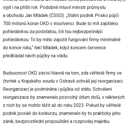
vyjít i na příští rok. Podobně mluvil ministr průmyslu
a obchodu Jan Mládek (ČSSD). „Státní podnik Prisko půjčí
700 milionů korun OKD v insolvenci. Bude to mít zajištěno
pohledávkou za podstatou, čili tou nejbezpečnější
pohledávkou. To by mělo zajistit fungování firmy minimálně
do konce roku,“ řekl Mládek, když koncem července
předkládal návrh půjčky na vládu.
Budoucnost OKD závisí hlavně na tom, zda věřitelé firmy ve
čtvrtek u Krajského soudu v Ostravě schválí její reorganizaci.
Reorganizací je podmíněna i půjčka od státu. Schválení
reorganizace by znamenalo pozvolný útlum dolů, v některých
z nich by se mohlo těžit až do roku 2023. Pokud by věřitelé
podnik poslali do konkurzu, znamenalo by to prakticky jeho
zánik, bezprostřední propouštění a rozprodej majetku.