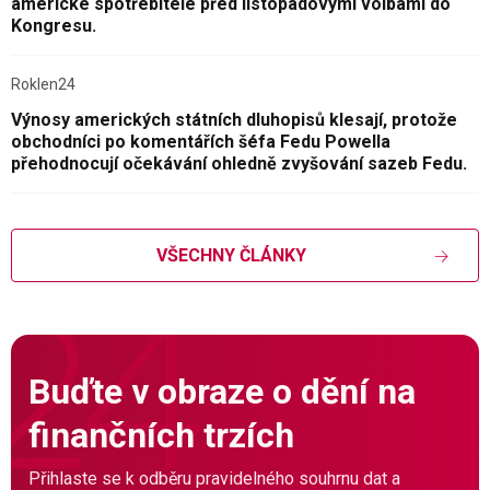
americké spotřebitele před listopadovými volbami do
Kongresu.
Roklen24
Výnosy amerických státních dluhopisů klesají, protože
obchodníci po komentářích šéfa Fedu Powella
přehodnocují očekávání ohledně zvyšování sazeb Fedu.
VŠECHNY ČLÁNKY
Buďte v obraze o dění na
finančních trzích
Přihlaste se k odběru pravidelného souhrnu dat a