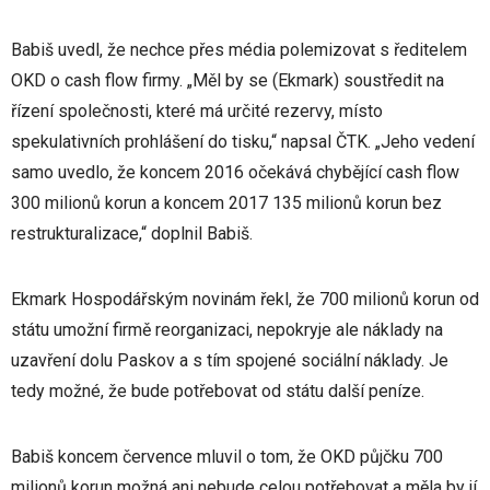
Babiš uvedl, že nechce přes média polemizovat s ředitelem
OKD o cash flow firmy. „Měl by se (Ekmark) soustředit na
řízení společnosti, které má určité rezervy, místo
spekulativních prohlášení do tisku,“ napsal ČTK. „Jeho vedení
samo uvedlo, že koncem 2016 očekává chybějící cash flow
300 milionů korun a koncem 2017 135 milionů korun bez
restrukturalizace,“ doplnil Babiš.
Ekmark Hospodářským novinám řekl, že 700 milionů korun od
státu umožní firmě reorganizaci, nepokryje ale náklady na
uzavření dolu Paskov a s tím spojené sociální náklady. Je
tedy možné, že bude potřebovat od státu další peníze.
Babiš koncem července mluvil o tom, že OKD půjčku 700
milionů korun možná ani nebude celou potřebovat a měla by jí