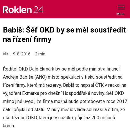
Skip
to
content
Babiš: Šéf OKD by se měl soustředit
na řízení firmy
čtk
9. 8. 2016
2 min
Ředitel OKD Dale Ekmark by se měl podle ministra financí
Andreje Babiše (ANO) místo spekulací v tisku soustředit na
řízení firmy, která má rezervy. Babiš to napsal ČTK v reakci na
vyjádření Ekmarka pro dnešní Hospodářské noviny. Šéf OKD
mimo jiné uvedl, že firma možná bude potřebovat v roce 2017
další půjčku od státu. Minulý měsíc vláda souhlasila s tím, že
stát těžební OKD, která je v úpadku, půjčí až 700 milionů
korun.