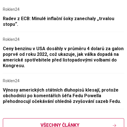
Roklen24
Radev z ECB: Minulé inflační šoky zanechaly „trvalou
stopu“.
Roklen24
Ceny benzinu v USA dosáhly v průměru 4 dolarů za galon
poprvé od roku 2022, což ukazuje, jak válka dopadá na
americké spotřebitele před listopadovými volbami do
Kongresu.
Roklen24
Výnosy amerických státních dluhopisů klesají, protože
obchodníci po komentářích šéfa Fedu Powella
přehodnocují očekávání ohledně zvyšování sazeb Fedu.
VŠECHNY ČLÁNKY