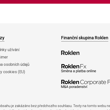
zy
Finanční skupina Roklen
nky užívání
aimer
na osobních údajů
y cookies (EU)
í obsahu je zakázáno bez předchozího souhlasu. Texty na tomto webu nes