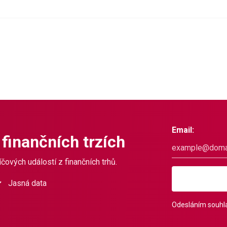
Email:
 finančních trzích
čových událostí z finančních trhů.
Jasná data
Odesláním souhla