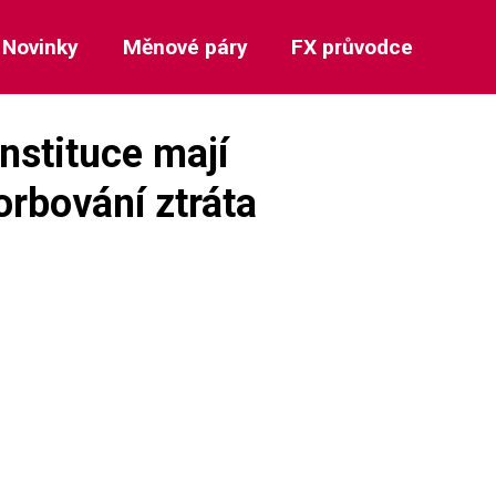
Novinky
Měnové páry
FX průvodce
nstituce mají
orbování ztráta