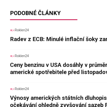
PODOBNÉ ČLÁNKY
Roklen24
Radev z ECB: Minulé inflační šoky za
Roklen24
Ceny benzinu v USA dosáhly v průměru
americké spotřebitele před listopad
Roklen24
Výnosy amerických státních dluhopis
očekávání ohledně zvyšování sazeb 