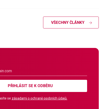
VŠECHNY ČLÁNKY
PŘIHLÁSIT SE K ODBĚRU
síte se
zásadami o ochraně osobních údajů.