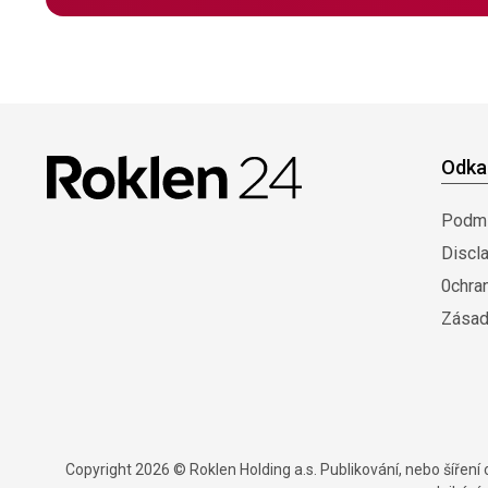
Odka
Podmí
Discl
0chra
Zásad
Copyright 2026 © Roklen Holding a.s. Publikování, nebo šířen