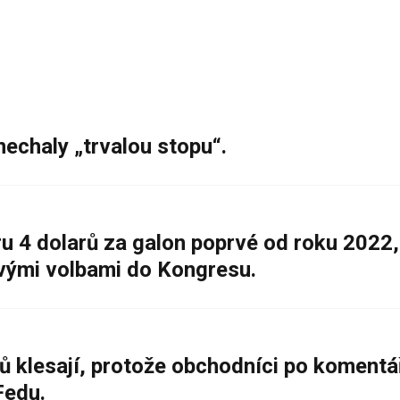
nechaly „trvalou stopu“.
 4 dolarů za galon poprvé od roku 2022,
ovými volbami do Kongresu.
ů klesají, protože obchodníci po komentá
Fedu.