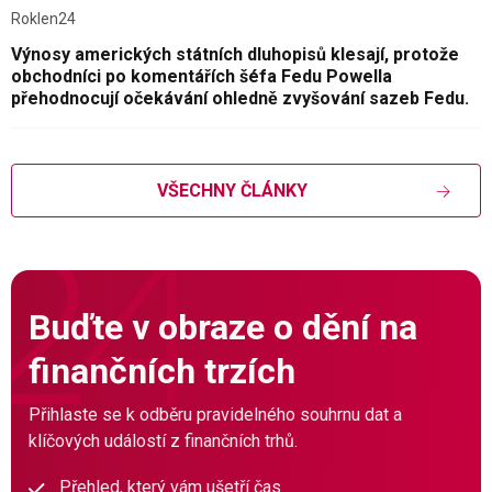
Roklen24
Výnosy amerických státních dluhopisů klesají, protože
obchodníci po komentářích šéfa Fedu Powella
přehodnocují očekávání ohledně zvyšování sazeb Fedu.
VŠECHNY ČLÁNKY
Buďte v obraze o dění na
finančních trzích
Přihlaste se k odběru pravidelného souhrnu dat a
klíčových událostí z finančních trhů.
Přehled, který vám ušetří čas