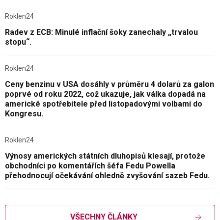
Roklen24
Radev z ECB: Minulé inflační šoky zanechaly „trvalou
stopu“.
Roklen24
Ceny benzinu v USA dosáhly v průměru 4 dolarů za galon
poprvé od roku 2022, což ukazuje, jak válka dopadá na
americké spotřebitele před listopadovými volbami do
Kongresu.
Roklen24
Výnosy amerických státních dluhopisů klesají, protože
obchodníci po komentářích šéfa Fedu Powella
přehodnocují očekávání ohledně zvyšování sazeb Fedu.
VŠECHNY ČLÁNKY