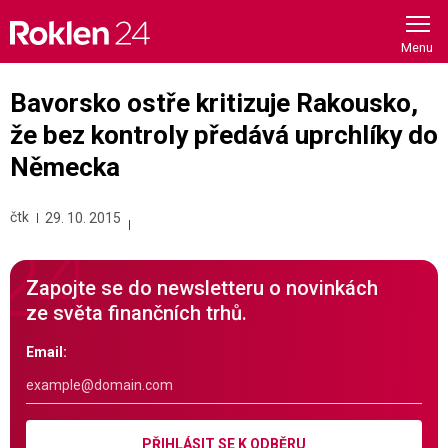
Skip
to
content
Bavorsko ostře kritizuje Rakousko,
že bez kontroly předává uprchlíky do
Německa
čtk
29. 10. 2015
Zapojte se do newsletteru o novinkách
ze světa finančních trhů.
Email:
PŘIHLÁSIT SE K ODBĚRU