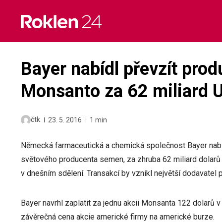
Skip
to
content
Bayer nabídl převzít pro
Monsanto za 62 miliard 
čtk
23. 5. 2016
1 min
Německá farmaceutická a chemická společnost Bayer nabíd
světového producenta semen, za zhruba 62 miliard dolarů (
v dnešním sdělení. Transakcí by vznikl největší dodavatel
Bayer navrhl zaplatit za jednu akcii Monsanta 122 dolarů v 
závěrečná cena akcie americké firmy na americké burze.