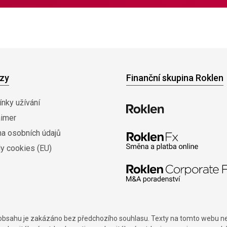
zy
Finanční skupina Roklen
nky užívání
aimer
na osobních údajů
y cookies (EU)
í obsahu je zakázáno bez předchozího souhlasu. Texty na tomto webu nes