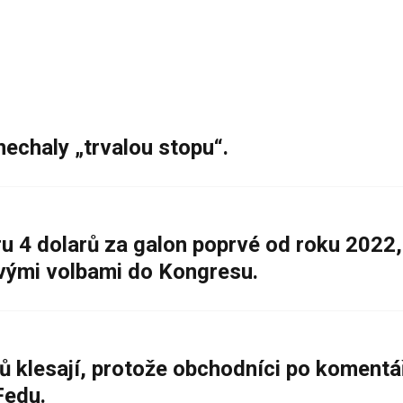
nechaly „trvalou stopu“.
 4 dolarů za galon poprvé od roku 2022,
ovými volbami do Kongresu.
ů klesají, protože obchodníci po komentá
Fedu.