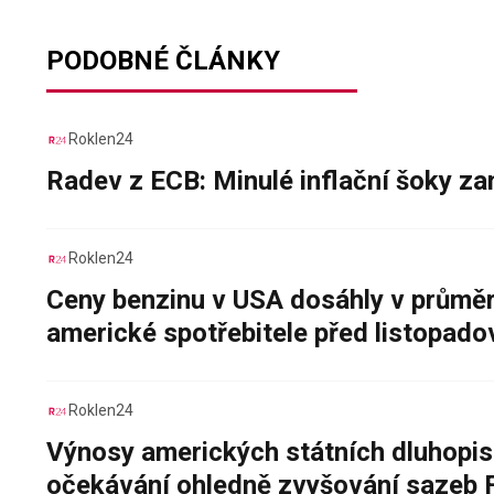
PODOBNÉ ČLÁNKY
Roklen24
Radev z ECB: Minulé inflační šoky za
Roklen24
Ceny benzinu v USA dosáhly v průměru
americké spotřebitele před listopad
Roklen24
Výnosy amerických státních dluhopis
očekávání ohledně zvyšování sazeb 