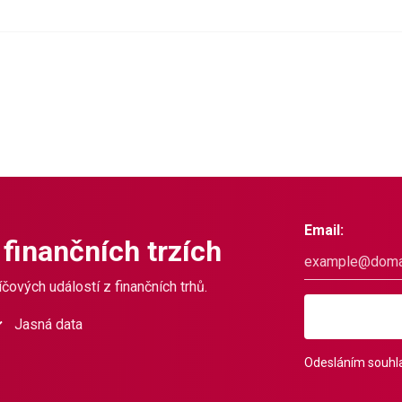
Email:
 finančních trzích
čových událostí z finančních trhů.
Jasná data
Odesláním souhla