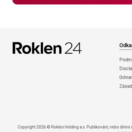
Odka
Podmí
Discl
0chra
Zásad
Copyright 2026 © Roklen Holding a.s. Publikování, nebo šířen