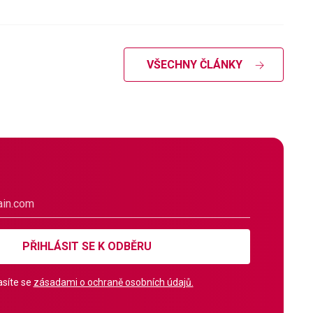
VŠECHNY ČLÁNKY
PŘIHLÁSIT SE K ODBĚRU
síte se
zásadami o ochraně osobních údajů.