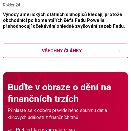
Roklen24
Výnosy amerických státních dluhopisů klesají, protože
obchodníci po komentářích šéfa Fedu Powella
přehodnocují očekávání ohledně zvyšování sazeb Fedu.
VŠECHNY ČLÁNKY
Buďte v obraze o dění na
finančních trzích
Přihlaste se k odběru pravidelného souhrnu dat a
klíčových událostí z finančních trhů.
Přehled, který vám ušetří čas