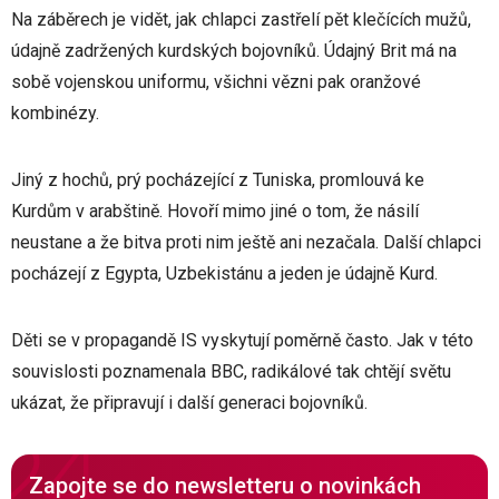
Na záběrech je vidět, jak chlapci zastřelí pět klečících mužů,
údajně zadržených kurdských bojovníků. Údajný Brit má na
sobě vojenskou uniformu, všichni vězni pak oranžové
kombinézy.
Jiný z hochů, prý pocházející z Tuniska, promlouvá ke
Kurdům v arabštině. Hovoří mimo jiné o tom, že násilí
neustane a že bitva proti nim ještě ani nezačala. Další chlapci
pocházejí z Egypta, Uzbekistánu a jeden je údajně Kurd.
Děti se v propagandě IS vyskytují poměrně často. Jak v této
souvislosti poznamenala BBC, radikálové tak chtějí světu
ukázat, že připravují i další generaci bojovníků.
Zapojte se do newsletteru o novinkách