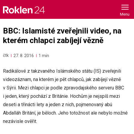
Skip
to
content
BBC: Islamisté zveřejnili video, na
kterém chlapci zabíjejí vězně
čtk
27. 8. 2016
1 min
Radikálové z takzvaného Islámského státu (IS) zveřejnili
videozáznam, na kterém je pět chlapců, jak zabíjejí vězně
v Sýrii. Mezi chlapci je podle zpravodajského serveru BBC
i jeden, který pochází z Británie. Hochům je nejspíš mezi
deseti a třinácti lety a jeden z nich, pojmenovaný abú
Abdalláh Britání, je běloch. Jeho totožnost ale nebylo možné
nezávisle ověřit.