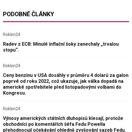
PODOBNÉ ČLÁNKY
Roklen24
Radev z ECB: Minulé inflační šoky zanechaly „trvalou
stopu“.
Roklen24
Ceny benzinu v USA dosáhly v průměru 4 dolarů za galon
poprvé od roku 2022, což ukazuje, jak válka dopadá na
americké spotřebitele před listopadovými volbami do
Kongresu.
Roklen24
Výnosy amerických státních dluhopisů klesají, protože
obchodníci po komentářích šéfa Fedu Powella
přehodnocují očekávání ohledně zvyšování sazeb Fedu.