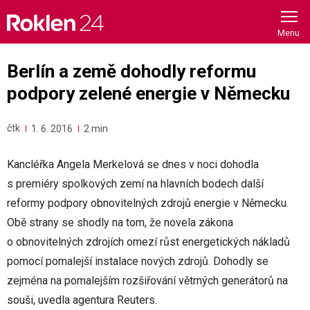
Skip
to
content
Berlín a země dohodly reformu
podpory zelené energie v Německu
čtk
1. 6. 2016
2 min
Kancléřka Angela Merkelová se dnes v noci dohodla
s premiéry spolkových zemí na hlavních bodech další
reformy podpory obnovitelných zdrojů energie v Německu.
Obě strany se shodly na tom, že novela zákona
o obnovitelných zdrojích omezí růst energetických nákladů
pomocí pomalejší instalace nových zdrojů. Dohodly se
zejména na pomalejším rozšiřování větrných generátorů na
souši, uvedla agentura Reuters.