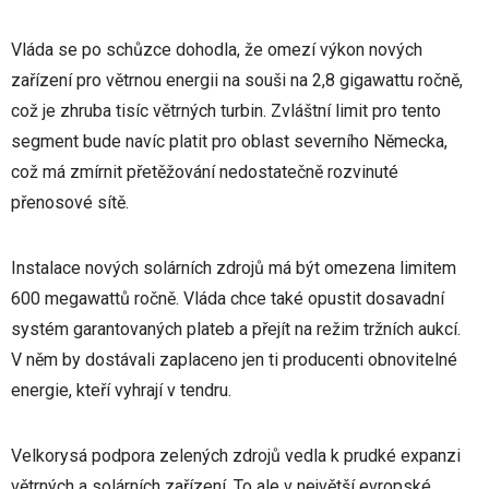
Vláda se po schůzce dohodla, že omezí výkon nových
zařízení pro větrnou energii na souši na 2,8 gigawattu ročně,
což je zhruba tisíc větrných turbin. Zvláštní limit pro tento
segment bude navíc platit pro oblast severního Německa,
což má zmírnit přetěžování nedostatečně rozvinuté
přenosové sítě.
Instalace nových solárních zdrojů má být omezena limitem
600 megawattů ročně. Vláda chce také opustit dosavadní
systém garantovaných plateb a přejít na režim tržních aukcí.
V něm by dostávali zaplaceno jen ti producenti obnovitelné
energie, kteří vyhrají v tendru.
Velkorysá podpora zelených zdrojů vedla k prudké expanzi
větrných a solárních zařízení. To ale v největší evropské