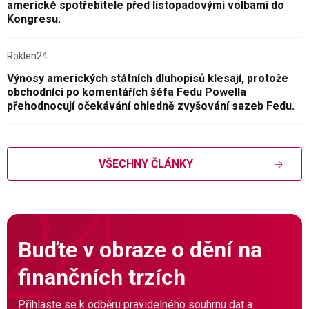
americké spotřebitele před listopadovými volbami do
Kongresu.
Roklen24
Výnosy amerických státních dluhopisů klesají, protože
obchodníci po komentářích šéfa Fedu Powella
přehodnocují očekávání ohledně zvyšování sazeb Fedu.
VŠECHNY ČLÁNKY
Buďte v obraze o dění na
finančních trzích
Přihlaste se k odběru pravidelného souhrnu dat a