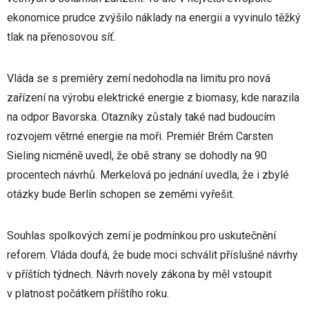
ekonomice prudce zvýšilo náklady na energii a vyvinulo těžký
tlak na přenosovou síť.
Vláda se s premiéry zemí nedohodla na limitu pro nová
zařízení na výrobu elektrické energie z biomasy, kde narazila
na odpor Bavorska. Otazníky zůstaly také nad budoucím
rozvojem větrné energie na moři. Premiér Brém Carsten
Sieling nicméně uvedl, že obě strany se dohodly na 90
procentech návrhů. Merkelová po jednání uvedla, že i zbylé
otázky bude Berlín schopen se zeměmi vyřešit.
Souhlas spolkových zemí je podmínkou pro uskutečnění
reforem. Vláda doufá, že bude moci schválit příslušné návrhy
v příštích týdnech. Návrh novely zákona by měl vstoupit
v platnost počátkem příštího roku.