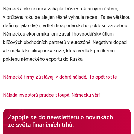
Německá ekonomika zahájila loňský rok silným růstem,
v průběhu roku se ale jen těsně vyhnula recesi. Ta se většinou
definuje jako dvě čtvrtletí hospodářského poklesu za sebou.
Německou ekonomiku loni zasáhl hospodářský útlum
klíčových obchodních partnerů v eurozóně. Negativní dopad
ale měla také ukrajinská krize, která vedla k prudkému
poklesu německého exportu do Ruska.
Německé firmy zůstávají v dobré náladě, Ifo opět roste
Nálada investorů prudce stoupá. Německu věří
Zapojte se do newsletteru o novinkách
ze světa finančních trhů.