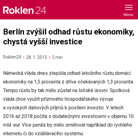
Skip
to
content
Berlín zvýšil odhad růstu ekonomiky,
chystá vyšší investice
Roklen24
28. 1. 2015
2 min
Německá vláda dnes zlepšila odhad letošního růstu domácí
ekonomiky na 1,5 procenta z dříve očekávaných 1,3 procenta.
Tempo růstu by tak mělo zůstat na loňské úrovni. Spolková
vláda chce využít příznivého hospodářského vývoje
a vysokých daňových příjmů k posílení investic. V letech
2016 až 2018 počítá s dodatečnými investicemi v objemu 10
mld. eur. Více peněz by mělo směřovat například do rychlého
internetu či do vzdělávacího systému.