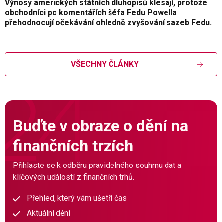
Výnosy amerických státních dluhopisů klesají, protože
obchodníci po komentářích šéfa Fedu Powella
přehodnocují očekávání ohledně zvyšování sazeb Fedu.
VŠECHNY ČLÁNKY
Buďte v obraze o dění na
finančních trzích
Přihlaste se k odběru pravidelného souhrnu dat a
klíčových událostí z finančních trhů.
Přehled, který vám ušetří čas
Aktuální dění