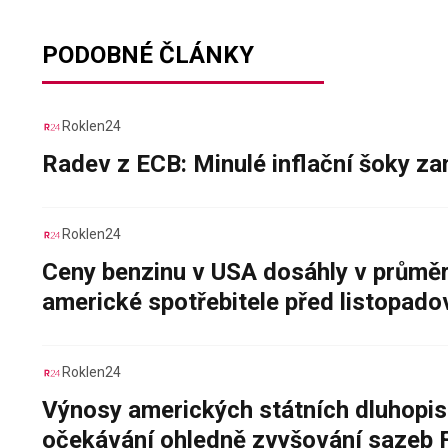
PODOBNÉ ČLÁNKY
Roklen24
Radev z ECB: Minulé inflační šoky za
Roklen24
Ceny benzinu v USA dosáhly v průměru
americké spotřebitele před listopad
Roklen24
Výnosy amerických státních dluhopis
očekávání ohledně zvyšování sazeb 