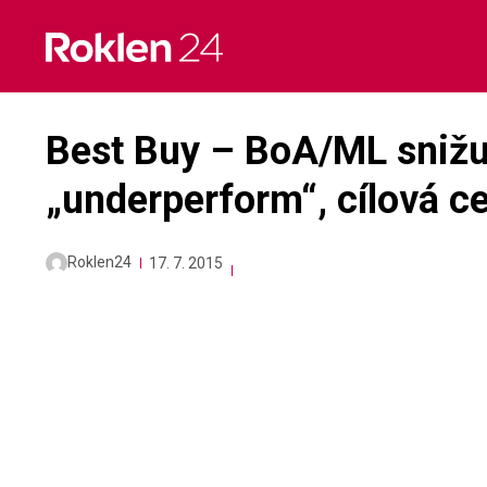
Skip
to
content
Best Buy – BoA/ML snižu
„underperform“, cílová 
Roklen24
17. 7. 2015