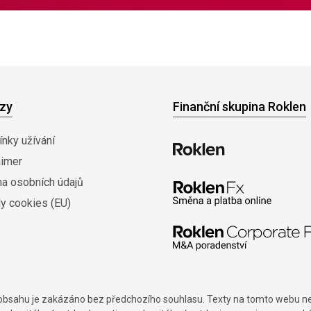
zy
Finanční skupina Roklen
nky užívání
aimer
na osobních údajů
y cookies (EU)
í obsahu je zakázáno bez předchozího souhlasu. Texty na tomto webu nes