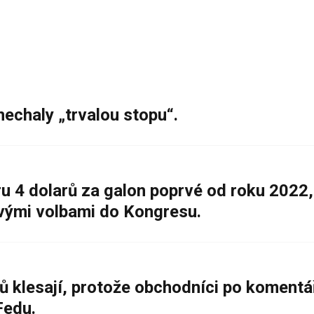
nechaly „trvalou stopu“.
 4 dolarů za galon poprvé od roku 2022,
ovými volbami do Kongresu.
ů klesají, protože obchodníci po komentá
Fedu.