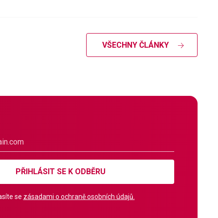
VŠECHNY ČLÁNKY
PŘIHLÁSIT SE K ODBĚRU
síte se
zásadami o ochraně osobních údajů.