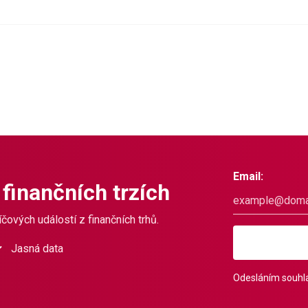
Email:
 finančních trzích
čových událostí z finančních trhů.
Jasná data
Odesláním souhla