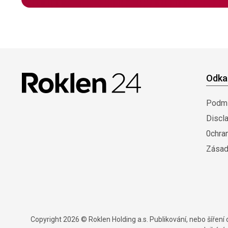
Odka
Podmí
Discl
0chra
Zásad
Copyright 2026 © Roklen Holding a.s. Publikování, nebo šířen