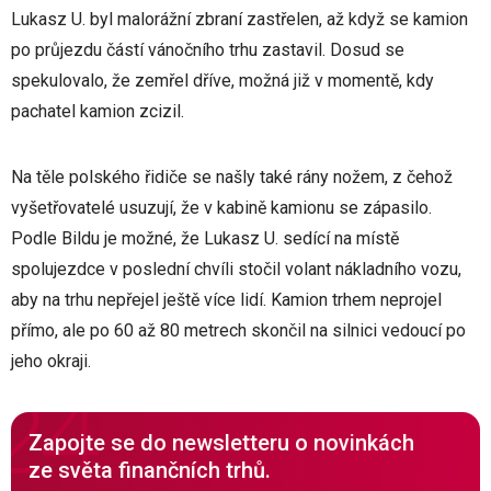
Lukasz U. byl malorážní zbraní zastřelen, až když se kamion
po průjezdu částí vánočního trhu zastavil. Dosud se
spekulovalo, že zemřel dříve, možná již v momentě, kdy
pachatel kamion zcizil.
Na těle polského řidiče se našly také rány nožem, z čehož
vyšetřovatelé usuzují, že v kabině kamionu se zápasilo.
Podle Bildu je možné, že Lukasz U. sedící na místě
spolujezdce v poslední chvíli stočil volant nákladního vozu,
aby na trhu nepřejel ještě více lidí. Kamion trhem neprojel
přímo, ale po 60 až 80 metrech skončil na silnici vedoucí po
jeho okraji.
Zapojte se do newsletteru o novinkách
ze světa finančních trhů.