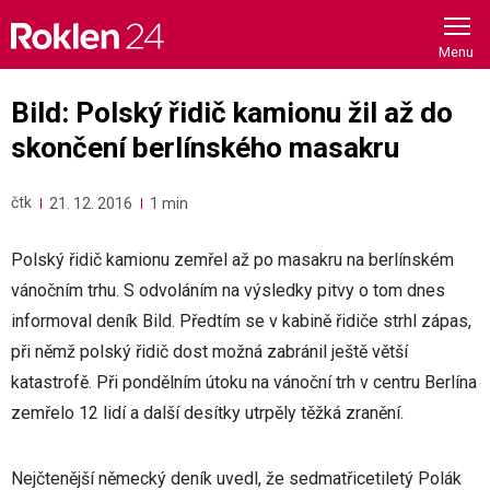
Skip
to
content
Bild: Polský řidič kamionu žil až do
skončení berlínského masakru
čtk
21. 12. 2016
1 min
Polský řidič kamionu zemřel až po masakru na berlínském
vánočním trhu. S odvoláním na výsledky pitvy o tom dnes
informoval deník Bild. Předtím se v kabině řidiče strhl zápas,
při němž polský řidič dost možná zabránil ještě větší
katastrofě. Při pondělním útoku na vánoční trh v centru Berlína
zemřelo 12 lidí a další desítky utrpěly těžká zranění.
Nejčtenější německý deník uvedl, že sedmatřicetiletý Polák