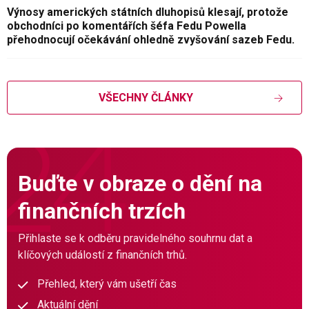
Výnosy amerických státních dluhopisů klesají, protože
obchodníci po komentářích šéfa Fedu Powella
přehodnocují očekávání ohledně zvyšování sazeb Fedu.
VŠECHNY ČLÁNKY
Buďte v obraze o dění na
finančních trzích
Přihlaste se k odběru pravidelného souhrnu dat a
klíčových událostí z finančních trhů.
Přehled, který vám ušetří čas
Aktuální dění