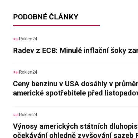
PODOBNÉ ČLÁNKY
Roklen24
Radev z ECB: Minulé inflační šoky za
Roklen24
Ceny benzinu v USA dosáhly v průměru
americké spotřebitele před listopad
Roklen24
Výnosy amerických státních dluhopis
očekávání ohledně zvyšování sazeb 