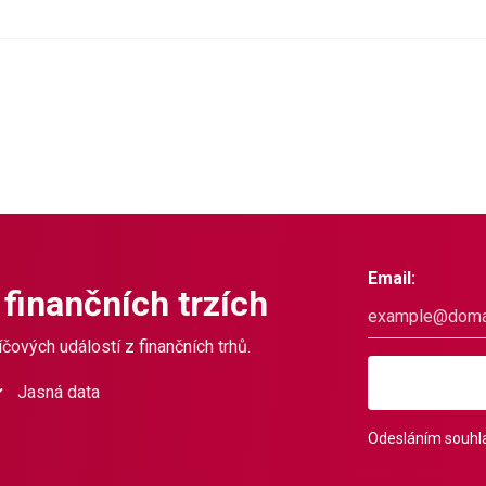
Email:
 finančních trzích
čových událostí z finančních trhů.
Jasná data
Odesláním souhla