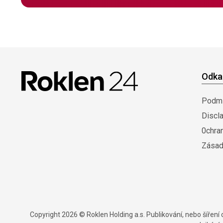
Odka
Podmí
Discl
0chra
Zásad
Copyright 2026 © Roklen Holding a.s. Publikování, nebo šířen