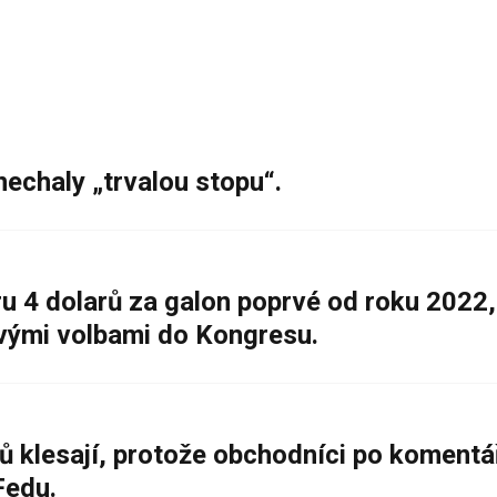
nechaly „trvalou stopu“.
 4 dolarů za galon poprvé od roku 2022,
ovými volbami do Kongresu.
ů klesají, protože obchodníci po komentá
Fedu.