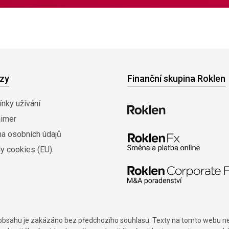
zy
Finanční skupina Roklen
nky užívání
aimer
na osobních údajů
y cookies (EU)
í obsahu je zakázáno bez předchozího souhlasu. Texty na tomto webu nes