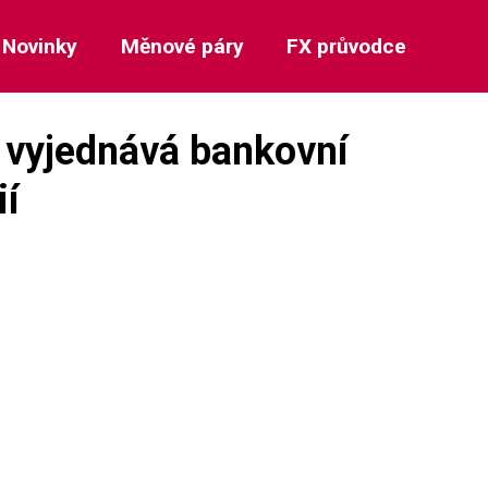
Novinky
Měnové páry
FX průvodce
 vyjednává bankovní
ií