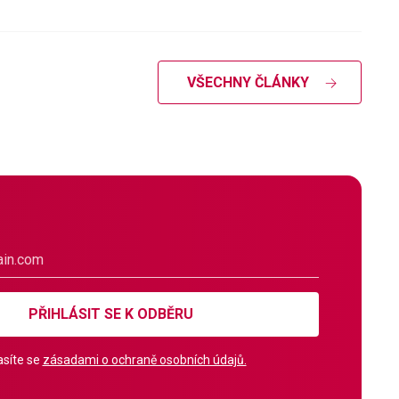
VŠECHNY ČLÁNKY
PŘIHLÁSIT SE K ODBĚRU
síte se
zásadami o ochraně osobních údajů.