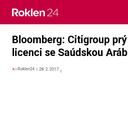
Skip
to
content
Bloomberg: Citigroup prý
licenci se Saúdskou Aráb
Roklen24
28. 2. 2017