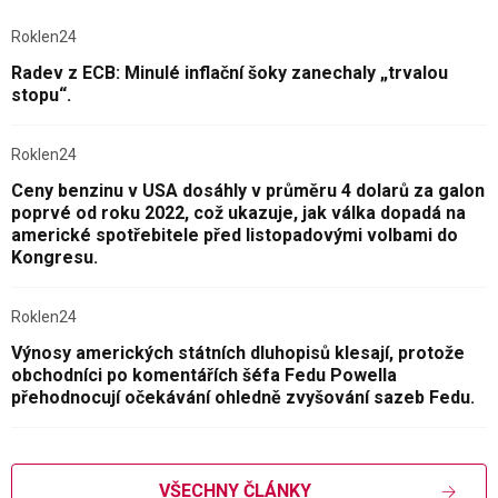
Roklen24
Radev z ECB: Minulé inflační šoky zanechaly „trvalou
stopu“.
Roklen24
Ceny benzinu v USA dosáhly v průměru 4 dolarů za galon
poprvé od roku 2022, což ukazuje, jak válka dopadá na
americké spotřebitele před listopadovými volbami do
Kongresu.
Roklen24
Výnosy amerických státních dluhopisů klesají, protože
obchodníci po komentářích šéfa Fedu Powella
přehodnocují očekávání ohledně zvyšování sazeb Fedu.
VŠECHNY ČLÁNKY