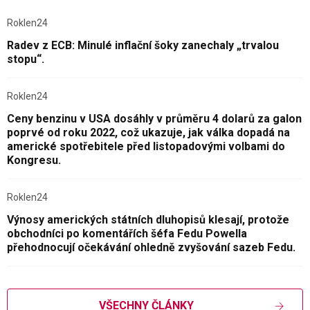
Roklen24
Radev z ECB: Minulé inflační šoky zanechaly „trvalou
stopu“.
Roklen24
Ceny benzinu v USA dosáhly v průměru 4 dolarů za galon
poprvé od roku 2022, což ukazuje, jak válka dopadá na
americké spotřebitele před listopadovými volbami do
Kongresu.
Roklen24
Výnosy amerických státních dluhopisů klesají, protože
obchodníci po komentářích šéfa Fedu Powella
přehodnocují očekávání ohledně zvyšování sazeb Fedu.
VŠECHNY ČLÁNKY