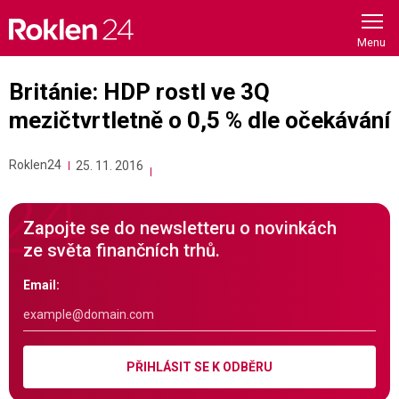
Skip
to
content
Británie: HDP rostl ve 3Q
mezičtvrtletně o 0,5 % dle očekávání
Roklen24
25. 11. 2016
Zapojte se do newsletteru o novinkách
ze světa finančních trhů.
Email:
PŘIHLÁSIT SE K ODBĚRU