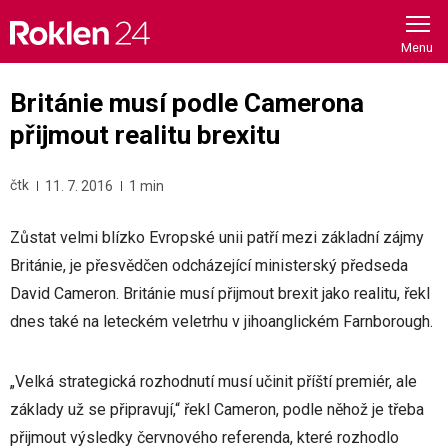
Skip
to
content
Británie musí podle Camerona
přijmout realitu brexitu
čtk
11. 7. 2016
1 min
Zůstat velmi blízko Evropské unii patří mezi základní zájmy
Británie, je přesvědčen odcházející ministerský předseda
David Cameron. Británie musí přijmout brexit jako realitu, řekl
dnes také na leteckém veletrhu v jihoanglickém Farnborough.
„Velká strategická rozhodnutí musí učinit příští premiér, ale
základy už se připravují,“ řekl Cameron, podle něhož je třeba
přijmout výsledky červnového referenda, které rozhodlo