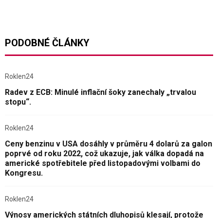
PODOBNÉ ČLÁNKY
Roklen24
Radev z ECB: Minulé inflační šoky zanechaly „trvalou
stopu“.
Roklen24
Ceny benzinu v USA dosáhly v průměru 4 dolarů za galon
poprvé od roku 2022, což ukazuje, jak válka dopadá na
americké spotřebitele před listopadovými volbami do
Kongresu.
Roklen24
Výnosy amerických státních dluhopisů klesají, protože