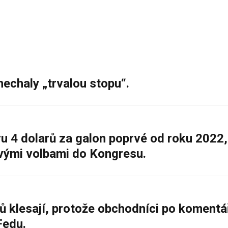
nechaly „trvalou stopu“.
 4 dolarů za galon poprvé od roku 2022,
ovými volbami do Kongresu.
ů klesají, protože obchodníci po komentá
Fedu.