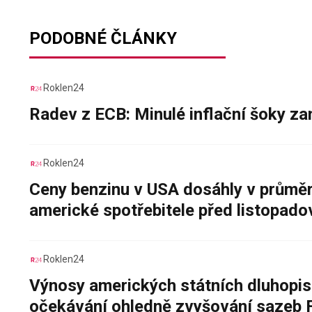
PODOBNÉ ČLÁNKY
Roklen24
Radev z ECB: Minulé inflační šoky za
Roklen24
Ceny benzinu v USA dosáhly v průměru
americké spotřebitele před listopad
Roklen24
Výnosy amerických státních dluhopis
očekávání ohledně zvyšování sazeb 