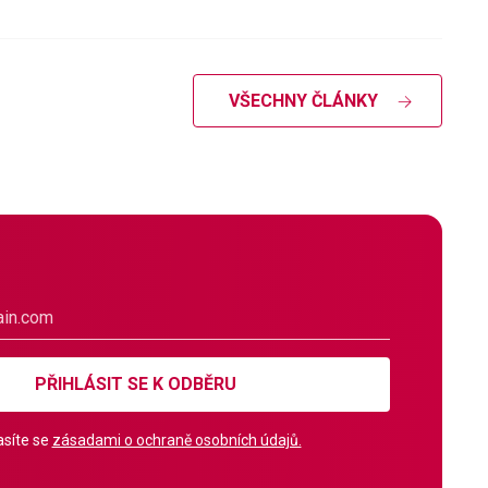
VŠECHNY ČLÁNKY
PŘIHLÁSIT SE K ODBĚRU
síte se
zásadami o ochraně osobních údajů.