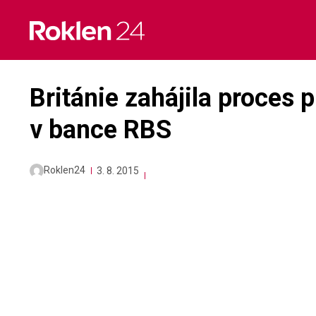
Skip
to
content
Británie zahájila proces 
v bance RBS
Roklen24
3. 8. 2015