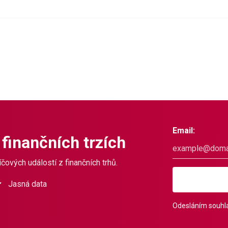
Email:
 finančních trzích
čových událostí z finančních trhů.
Jasná data
Odesláním souhla