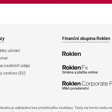
zy
Finanční skupina Roklen
nky užívání
aimer
na osobních údajů
y cookies (EU)
í obsahu je zakázáno bez předchozího souhlasu. Texty na tomto webu nes