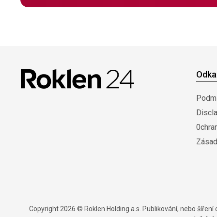
Odka
Podmí
Discl
0chra
Zásad
Copyright 2026 © Roklen Holding a.s. Publikování, nebo šířen