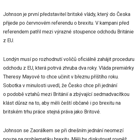
Johnson je první představitel britské vlády, který do Česka
přijede po červnovém referendu o brexitu. V kampani před
referendem patřil mezi výrazné stoupence odchodu Británie
z EU.
Londýn musí po rozhodnutí voličů oficiálně zahájit proceduru
odchodu z EU, která potrvá zhruba dva roky. Vláda premiérky
Theresy Mayové to chce učinit v březnu příštího roku.
Sobotka v minulosti uvedl, že Česko chce při jednání
o podobě vztahů mezi Británií a zbývající sedmadvacítkou
klást důraz na to, aby měli čeští občané i po brexitu na
britském trhu práce stejná práva jako Britové.
Johnson se Zaorálkem se při dnešním jednání neomezí
pouze na problematiku brexitu. Měli by diskutovat rovněž