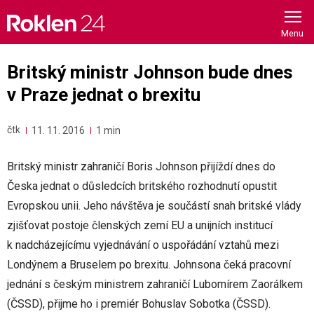
Skip
to
content
Britský ministr Johnson bude dnes
v Praze jednat o brexitu
čtk
11. 11. 2016
1 min
Britský ministr zahraničí Boris Johnson přijíždí dnes do
Česka jednat o důsledcích britského rozhodnutí opustit
Evropskou unii. Jeho návštěva je součástí snah britské vlády
zjišťovat postoje členských zemí EU a unijních institucí
k nadcházejícímu vyjednávání o uspořádání vztahů mezi
Londýnem a Bruselem po brexitu. Johnsona čeká pracovní
jednání s českým ministrem zahraničí Lubomírem Zaorálkem
(ČSSD), přijme ho i premiér Bohuslav Sobotka (ČSSD).