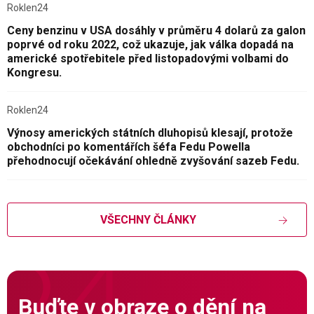
Roklen24
Ceny benzinu v USA dosáhly v průměru 4 dolarů za galon
poprvé od roku 2022, což ukazuje, jak válka dopadá na
americké spotřebitele před listopadovými volbami do
Kongresu.
Roklen24
Výnosy amerických státních dluhopisů klesají, protože
obchodníci po komentářích šéfa Fedu Powella
přehodnocují očekávání ohledně zvyšování sazeb Fedu.
VŠECHNY ČLÁNKY
Buďte v obraze o dění na