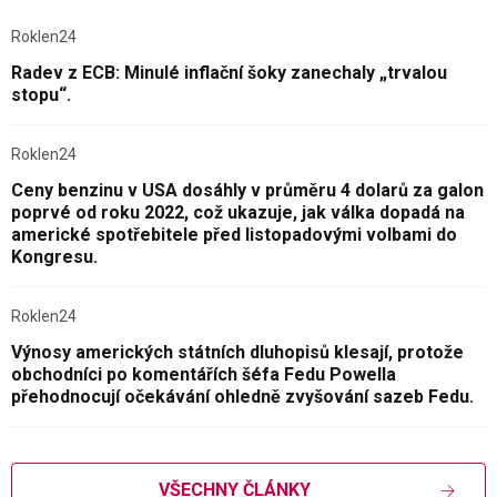
Roklen24
Radev z ECB: Minulé inflační šoky zanechaly „trvalou
stopu“.
Roklen24
Ceny benzinu v USA dosáhly v průměru 4 dolarů za galon
poprvé od roku 2022, což ukazuje, jak válka dopadá na
americké spotřebitele před listopadovými volbami do
Kongresu.
Roklen24
Výnosy amerických státních dluhopisů klesají, protože
obchodníci po komentářích šéfa Fedu Powella
přehodnocují očekávání ohledně zvyšování sazeb Fedu.
VŠECHNY ČLÁNKY