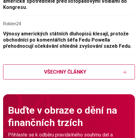
americké spotřebitele před listopadovými volbami do
Kongresu.
Roklen24
Výnosy amerických státních dluhopisů klesají, protože
obchodníci po komentářích šéfa Fedu Powella
přehodnocují očekávání ohledně zvyšování sazeb Fedu.
VŠECHNY ČLÁNKY
Buďte v obraze o dění na
finančních trzích
Přihlaste se k odběru pravidelného souhrnu dat a