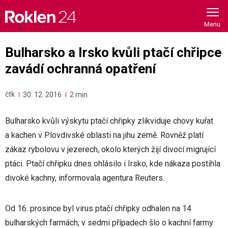
Skip
to
content
Bulharsko a Irsko kvůli ptačí chřipce
zavádí ochranná opatření
čtk
30. 12. 2016
2 min
Bulharsko kvůli výskytu ptačí chřipky zlikviduje chovy kuřat
a kachen v Plovdivské oblasti na jihu země. Rovněž platí
zákaz rybolovu v jezerech, okolo kterých žijí divocí migrující
ptáci. Ptačí chřipku dnes ohlásilo i Irsko, kde nákaza postihla
divoké kachny, informovala agentura Reuters.
Od 16. prosince byl virus ptačí chřipky odhalen na 14
bulharských farmách; v sedmi případech šlo o kachní farmy