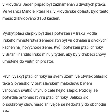
v Plovdivu. Jeden případ byl zaznamenán u divokých ptáků.
Ve vesnici Manole, která leží v Plovdivské oblasti, bylo tento
měsíc zlikvidováno 3150 kachen.
Výskyt ptačí chřipky byl dnes potvrzen i v Irsku. Podle
irského ministerstva zemědělství byl vir odhalen u divokých
kachen na jihovýchodě země. Kvůli potvrzení ptačí chřipky
v Británii nařídilo Irsko minulý týden, aby byly drůbeží chovy
umístěné do vnitřních prostor.
První výskyt ptačí chřipky na svém území ve čtvrtek ohlásilo
také Slovensko. V bratislavském malochovu během
vánočních svátků uhynulo celé hejno slepic. Později se
potvrdila přítomnost viru ptačí chřipky. Jelikož šlo
o soukromý chov, maso ani vejce se nedostaly do obchodní
sítě.