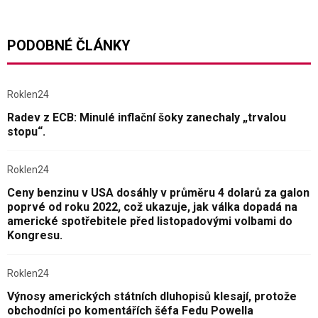
PODOBNÉ ČLÁNKY
Roklen24
Radev z ECB: Minulé inflační šoky zanechaly „trvalou
stopu“.
Roklen24
Ceny benzinu v USA dosáhly v průměru 4 dolarů za galon
poprvé od roku 2022, což ukazuje, jak válka dopadá na
americké spotřebitele před listopadovými volbami do
Kongresu.
Roklen24
Výnosy amerických státních dluhopisů klesají, protože
obchodníci po komentářích šéfa Fedu Powella