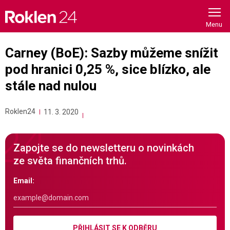
Skip
to
content
Carney (BoE): Sazby můžeme snížit
pod hranici 0,25 %, sice blízko, ale
stále nad nulou
Roklen24
11. 3. 2020
Zapojte se do newsletteru o novinkách
ze světa finančních trhů.
Email:
PŘIHLÁSIT SE K ODBĚRU