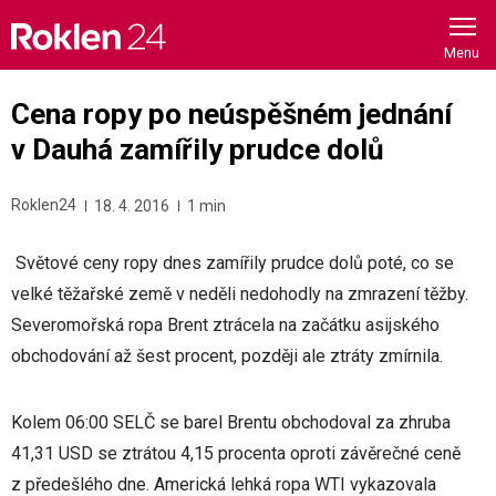
Skip
to
content
Cena ropy po neúspěšném jednání
v Dauhá zamířily prudce dolů
Roklen24
18. 4. 2016
1 min
Světové ceny ropy dnes zamířily prudce dolů poté, co se
velké těžařské země v neděli nedohodly na zmrazení těžby.
Severomořská ropa Brent ztrácela na začátku asijského
obchodování až šest procent, později ale ztráty zmírnila.
Kolem 06:00 SELČ se barel Brentu obchodoval za zhruba
41,31 USD se ztrátou 4,15 procenta oproti závěrečné ceně
z předešlého dne. Americká lehká ropa WTI vykazovala