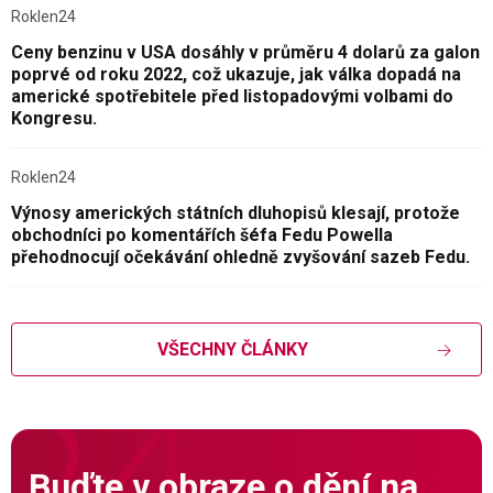
Roklen24
Ceny benzinu v USA dosáhly v průměru 4 dolarů za galon
poprvé od roku 2022, což ukazuje, jak válka dopadá na
americké spotřebitele před listopadovými volbami do
Kongresu.
Roklen24
Výnosy amerických státních dluhopisů klesají, protože
obchodníci po komentářích šéfa Fedu Powella
přehodnocují očekávání ohledně zvyšování sazeb Fedu.
VŠECHNY ČLÁNKY
Buďte v obraze o dění na