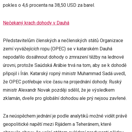
pokles o 4,6 procenta na 38,50 USD za barel.
Nečekaný krach dohody v Dauhá
Představitelům členských a nečlenských států Organizace
zemí vyvážejících ropu (OPEC) se v katarském Dauhá
nepodařilo dosáhnout dohody o zmrazení těžby na lednové
úrovni, protože Saúdská Arábie trvá na tom, aby se k dohodě
připojil i Írán. Katarský ropný ministr Muhammad Sadá uvedl,
že OPEC potřebuje více času na projednání dohody. Ruský
ministr Alexandr Novak později sdělil, že je výsledkem
zklamán, dveře pro globální dohodou ale prý nejsou zavřené.
Za neúspěchem jednání je podle analytiků možné vidět právě
geopolitické napětí mezi Rijádem a Teheránem, které