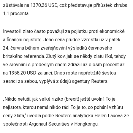
zůstávala na 1370,26 USD, což představuje přírůstek zhruba
1,1 procenta.
Investoři zlato často považují za pojistku proti ekonomické
a finanční nejistotě. Jeho cena prudce vzrostla už v pátek
24. června během zveřejňování výsledků červnového
britského referenda. Žlutý kov, jak se někdy zlatu říká, tehdy
ve srovnání s předešlým dnem zdražil až o osm procent až
na 1358,20 USD za unci. Dnes roste nepřetržitě šestou
seanci za sebou, vyplývá z údajů agentury Reuters.
„Nikdo netuší, jak velké riziko (brexit) ještě uvolní. To je
nejistota, kterou nemá nikdo rád. To je to, co pohání vzhůru
ceny zlata,“ uvedla podle Reuters analytička Helen Lauová ze
společnosti Argonaut Securities v Hongkongu.