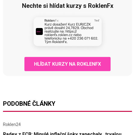
Nechte si hlídat kurzy s RoklenFx
HLÍDAT KURZY NA ROKLENFX
PODOBNÉ ČLÁNKY
Roklen24
Radev z ECB: Minulé inflační šoky zanechaly „trvalou