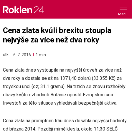
Skip
to
content
Cena zlata kvůli brexitu stoupla
nejvýše za více než dva roky
čtk
6. 7. 2016
1 min
Cena zlata dnes vystoupila na nejvyšší úroveň za více než
dva roky a dostala se až na 1371,40 dolarů (33.355 Kč) za
troyskou unci (oz; 31,1 gramu). Na trzích se znovu rozhořely
obavy kvůli rozhodnutí Británie opustit Evropskou unii.
Investoři za této situace vyhledávali bezpečnější aktiva.
Cena zlata na promptním trhu dnes dosáhla nejvyšší hodnoty
od března 2014. Později mírně klesla, okolo 11:30 SELČ