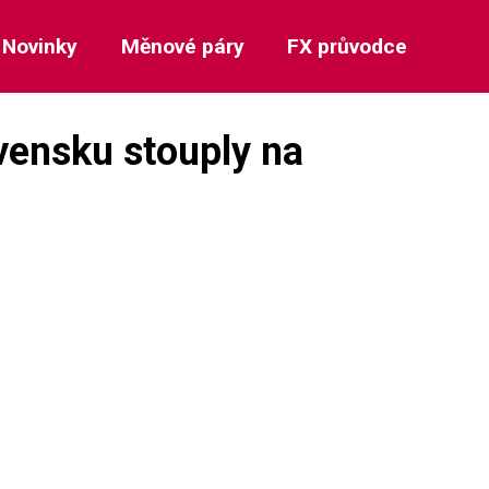
Novinky
Měnové páry
FX průvodce
vensku stouply na