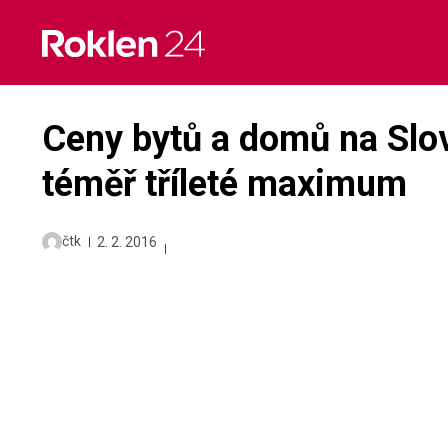
Skip
to
content
Ceny bytů a domů na Slo
téměř tříleté maximum
čtk
2. 2. 2016