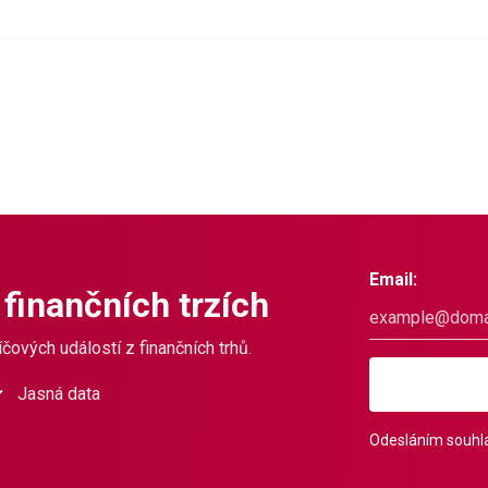
Email:
 finančních trzích
čových událostí z finančních trhů.
Jasná data
Odesláním souhla