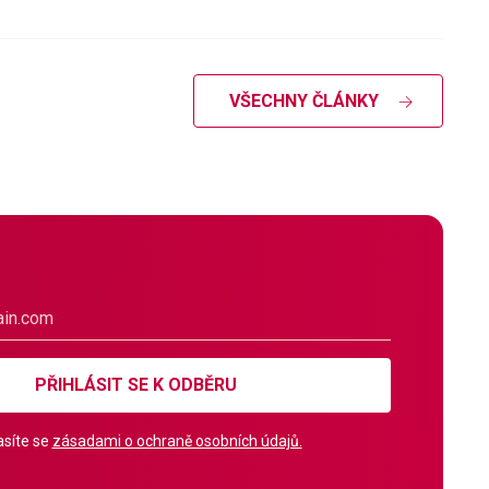
VŠECHNY ČLÁNKY
PŘIHLÁSIT SE K ODBĚRU
síte se
zásadami o ochraně osobních údajů.