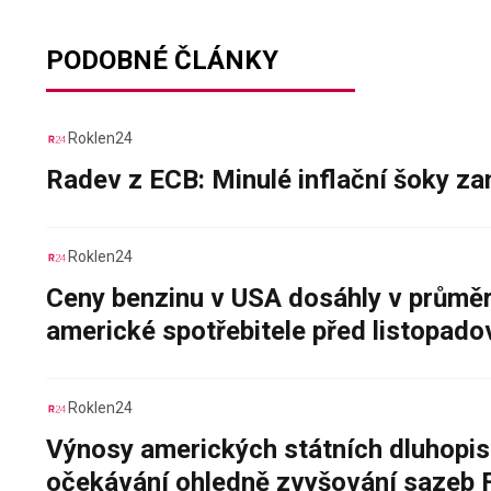
PODOBNÉ ČLÁNKY
Roklen24
Radev z ECB: Minulé inflační šoky za
Roklen24
Ceny benzinu v USA dosáhly v průměru
americké spotřebitele před listopad
Roklen24
Výnosy amerických státních dluhopis
očekávání ohledně zvyšování sazeb 