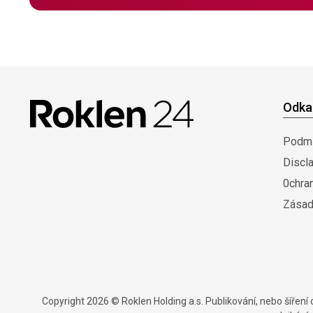
Odka
Podmí
Discl
0chra
Zásad
Copyright 2026 © Roklen Holding a.s. Publikování, nebo šířen