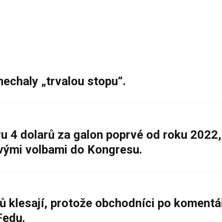
nechaly „trvalou stopu“.
 4 dolarů za galon poprvé od roku 2022,
ovými volbami do Kongresu.
ů klesají, protože obchodníci po komentá
Fedu.