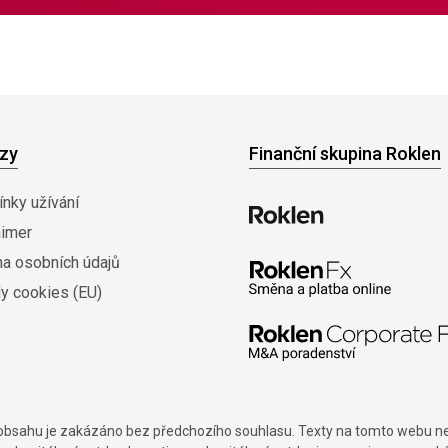
zy
Finanční skupina Roklen
nky užívání
aimer
na osobních údajů
y cookies (EU)
í obsahu je zakázáno bez předchozího souhlasu. Texty na tomto webu nes