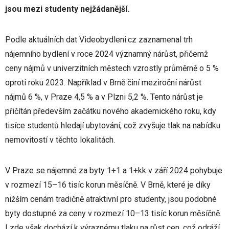
jsou mezi studenty nejžádanější.
Podle aktuálních dat Videobydleni.cz zaznamenal trh
nájemního bydlení v roce 2024 významný nárůst, přičemž
ceny nájmů v univerzitních městech vzrostly průměrně o 5 %
oproti roku 2023. Například v Brně činí meziroční nárůst
nájmů 6 %, v Praze 4,5 % a v Plzni 5,2 %. Tento nárůst je
přičítán především začátku nového akademického roku, kdy
tisíce studentů hledají ubytování, což zvyšuje tlak na nabídku
nemovitostí v těchto lokalitách.
V Praze se nájemné za byty 1+1 a 1+kk v září 2024 pohybuje
v rozmezí 15–16 tisíc korun měsíčně. V Brně, které je díky
nižším cenám tradičně atraktivní pro studenty, jsou podobné
byty dostupné za ceny v rozmezí 10–13 tisíc korun měsíčně.
I zde však dochází k výraznému tlaku na růst cen, což odráží