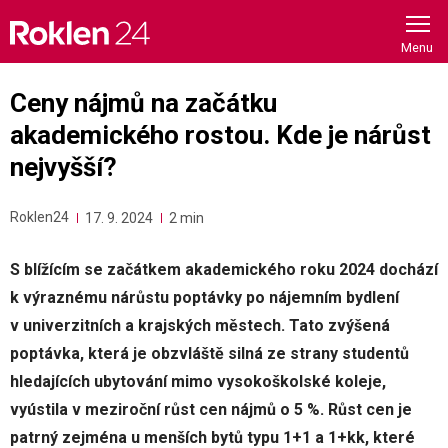
Skip
to
content
Ceny nájmů na začátku
akademického rostou. Kde je nárůst
nejvyšší?
Roklen24
17. 9. 2024
2 min
S blížícím se začátkem akademického roku 2024 dochází
k výraznému nárůstu poptávky po nájemním bydlení
v univerzitních a krajských městech. Tato zvýšená
poptávka, která je obzvláště silná ze strany studentů
hledajících ubytování mimo vysokoškolské koleje,
vyústila v meziroční růst cen nájmů o 5 %. Růst cen je
patrný zejména u menších bytů typu 1+1 a 1+kk, které