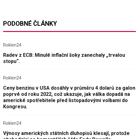
PODOBNÉ ČLÁNKY
Roklen24
Radev z ECB: Minulé inflační šoky zanechaly „trvalou
stopu“.
Roklen24
Ceny benzinu v USA dosáhly v průměru 4 dolarů za galon
poprvé od roku 2022, což ukazuje, jak válka dopadá na
americké spotřebitele před listopadovými volbami do
Kongresu.
Roklen24
Výnosy amerických státních dluhopisů klesají, protože