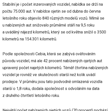
Stabilní je i počet inzerovaných vozidel, nabídka se drží na
počtu 75.000 aut. V nabídce ojetin se od dubna do června
letošního roku objevilo 840 různých modelů vozů. Mírně se
u nabízených aut snižovalo průměrné stáří na 9,5 roku
a uváděný nájezd kilometrů, který se od května snížil o 3500
kilometrů na 154.301 kilometrů.
Podle společnosti Cebia, která se zabývá ověřováním
původu vozidel, má ale 42 procent nabízených ojetých aut
upravený počet najetých kilometrů. Téměř čtvrtina nabízených
vozidel je rovněž ve skutečnosti starší než kolik uvádí
prodejce. V průměru jsou tato podvodně omlazená vozidla
starší o 1,8 roku, dodala společnost s odvoláním na data
z druhého čtvrtletí letošního roku.
Největší počet nabízených ojetých vozů (70 procent) pochází