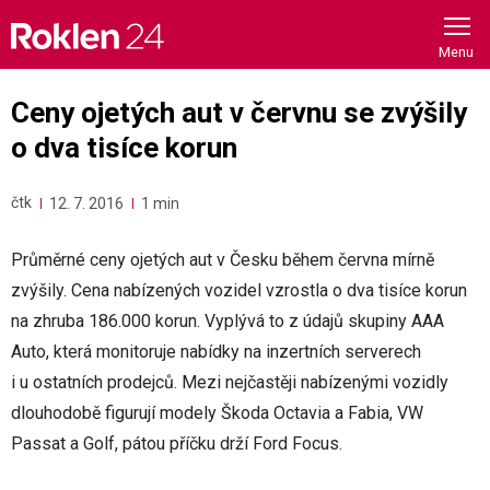
Skip
to
content
Ceny ojetých aut v červnu se zvýšily
o dva tisíce korun
čtk
12. 7. 2016
1 min
Průměrné ceny ojetých aut v Česku během června mírně
zvýšily. Cena nabízených vozidel vzrostla o dva tisíce korun
na zhruba 186.000 korun. Vyplývá to z údajů skupiny AAA
Auto, která monitoruje nabídky na inzertních serverech
i u ostatních prodejců. Mezi nejčastěji nabízenými vozidly
dlouhodobě figurují modely Škoda Octavia a Fabia, VW
Passat a Golf, pátou příčku drží Ford Focus.