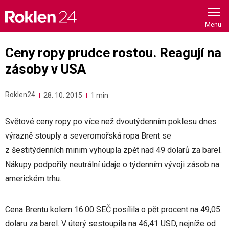
Skip
to
content
Ceny ropy prudce rostou. Reagují na
zásoby v USA
Roklen24
28. 10. 2015
1 min
Světové ceny ropy po více než dvoutýdenním poklesu dnes
výrazně stouply a severomořská ropa Brent se
z šestitýdenních minim vyhoupla zpět nad 49 dolarů za barel.
Nákupy podpořily neutrální údaje o týdenním vývoji zásob na
americkém trhu.
Cena Brentu kolem 16:00 SEČ posílila o pět procent na 49,05
dolaru za barel. V úterý sestoupila na 46,41 USD, nejníže od