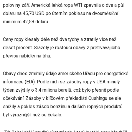
poloviny září. Americká lehká ropa WTI zpevnila o dva a půl
dolaru na 45,70 USD po úterním poklesu na dvouměsíční
minimum 42,58 dolaru.
Ceny ropy klesaly déle než dva týdny a ztratily více než
deset procent. Srážely je rostoucí obavy z přetrvávajícího
převisu nabídky na trhu.
Obavy dnes zmírnily údaje amerického Úřadu pro energetické
informace (EIA). Podle nich se zásoby ropy v USA minulý
týden zvýšily o 3,4 milionu barelů, což bylo přesně podle
očekávání. Zásoby v klíčovém překladišti Cushingu se ale
snížily a pokles zásob benzinu a dalších ropných produktů
byl výraznější, než se čekalo.