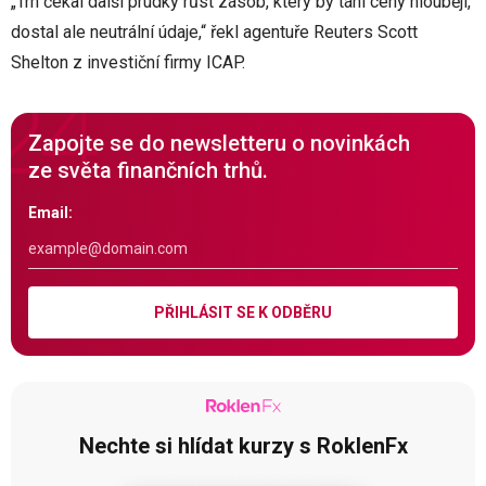
„Trh čekal další prudký růst zásob, který by táhl ceny hlouběji,
dostal ale neutrální údaje,“ řekl agentuře Reuters Scott
Shelton z investiční firmy ICAP.
Zapojte se do newsletteru o novinkách
ze světa finančních trhů.
Email:
PŘIHLÁSIT SE K ODBĚRU
Nechte si hlídat kurzy s RoklenFx