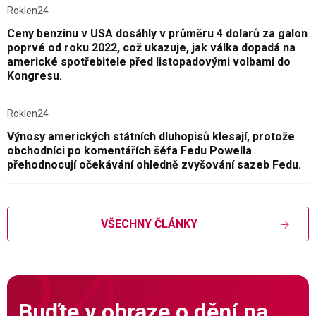
Roklen24
Ceny benzinu v USA dosáhly v průměru 4 dolarů za galon
poprvé od roku 2022, což ukazuje, jak válka dopadá na
americké spotřebitele před listopadovými volbami do
Kongresu.
Roklen24
Výnosy amerických státních dluhopisů klesají, protože
obchodníci po komentářích šéfa Fedu Powella
přehodnocují očekávání ohledně zvyšování sazeb Fedu.
VŠECHNY ČLÁNKY
Buďte v obraze o dění na