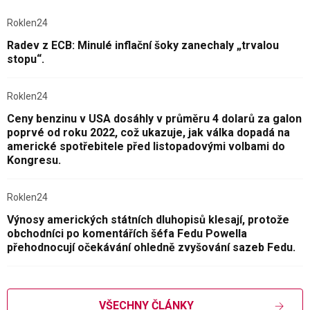
Roklen24
Radev z ECB: Minulé inflační šoky zanechaly „trvalou
stopu“.
Roklen24
Ceny benzinu v USA dosáhly v průměru 4 dolarů za galon
poprvé od roku 2022, což ukazuje, jak válka dopadá na
americké spotřebitele před listopadovými volbami do
Kongresu.
Roklen24
Výnosy amerických státních dluhopisů klesají, protože
obchodníci po komentářích šéfa Fedu Powella
přehodnocují očekávání ohledně zvyšování sazeb Fedu.
VŠECHNY ČLÁNKY