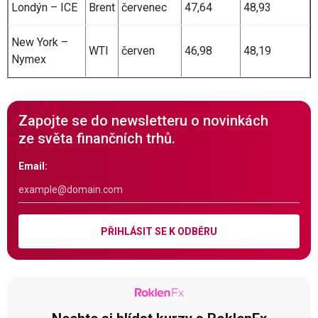
Londýn – ICE
Brent
červenec
47,64
48,93
New York –
WTI
červen
46,98
48,19
Nymex
Zapojte se do newsletteru o novinkách
ze světa finančních trhů.
Email:
PŘIHLÁSIT SE K ODBĚRU