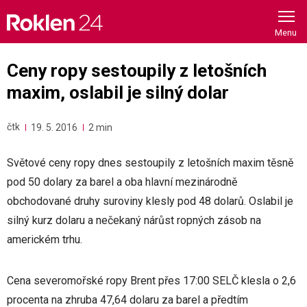
Skip
to
content
Ceny ropy sestoupily z letošních
maxim, oslabil je silný dolar
čtk
19. 5. 2016
2 min
Světové ceny ropy dnes sestoupily z letošních maxim těsně
pod 50 dolary za barel a oba hlavní mezinárodně
obchodované druhy suroviny klesly pod 48 dolarů. Oslabil je
silný kurz dolaru a nečekaný nárůst ropných zásob na
americkém trhu.
Cena severomořské ropy Brent přes 17:00 SELČ klesla o 2,6
procenta na zhruba 47,64 dolaru za barel a předtím