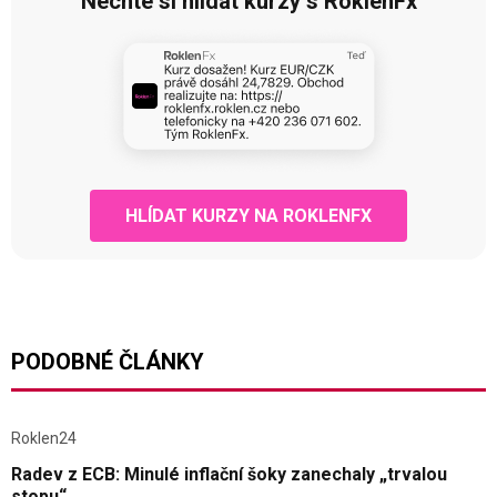
Nechte si hlídat kurzy s RoklenFx
HLÍDAT KURZY NA ROKLENFX
PODOBNÉ ČLÁNKY
Roklen24
Radev z ECB: Minulé inflační šoky zanechaly „trvalou
stopu“.