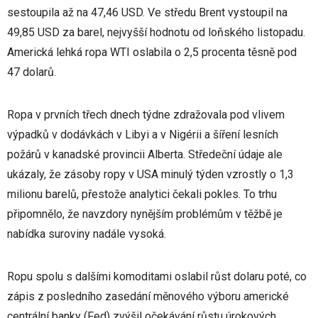
sestoupila až na 47,46 USD. Ve středu Brent vystoupil na
49,85 USD za barel, nejvyšší hodnotu od loňského listopadu.
Americká lehká ropa WTI oslabila o 2,5 procenta těsně pod
47 dolarů.
Ropa v prvních třech dnech týdne zdražovala pod vlivem
výpadků v dodávkách v Libyi a v Nigérii a šíření lesních
požárů v kanadské provincii Alberta. Středeční údaje ale
ukázaly, že zásoby ropy v USA minulý týden vzrostly o 1,3
milionu barelů, přestože analytici čekali pokles. To trhu
připomnělo, že navzdory nynějším problémům v těžbě je
nabídka suroviny nadále vysoká.
Ropu spolu s dalšími komoditami oslabil růst dolaru poté, co
zápis z posledního zasedání měnového výboru americké
centrální banky (Fed) zvýšil očekávání růstu úrokových