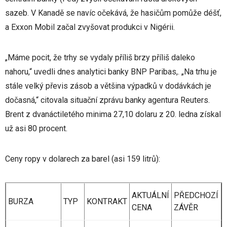
sazeb. V Kanadě se navíc očekává, že hasičům pomůže déšť,
a Exxon Mobil začal zvyšovat produkci v Nigérii.
„Máme pocit, že trhy se vydaly příliš brzy příliš daleko
nahoru,“ uvedli dnes analytici banky BNP Paribas,. „Na trhu je
stále velký převis zásob a většina výpadků v dodávkách je
dočasná,“ citovala situační zprávu banky agentura Reuters.
Brent z dvanáctiletého minima 27,10 dolaru z 20. ledna získal
už asi 80 procent.
Ceny ropy v dolarech za barel (asi 159 litrů):
AKTUÁLNÍ
PŘEDCHOZÍ
BURZA
TYP
KONTRAKT
CENA
ZÁVĚR