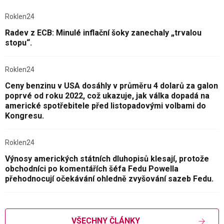
Roklen24
Radev z ECB: Minulé inflační šoky zanechaly „trvalou
stopu“.
Roklen24
Ceny benzinu v USA dosáhly v průměru 4 dolarů za galon
poprvé od roku 2022, což ukazuje, jak válka dopadá na
americké spotřebitele před listopadovými volbami do
Kongresu.
Roklen24
Výnosy amerických státních dluhopisů klesají, protože
obchodníci po komentářích šéfa Fedu Powella
přehodnocují očekávání ohledně zvyšování sazeb Fedu.
VŠECHNY ČLÁNKY