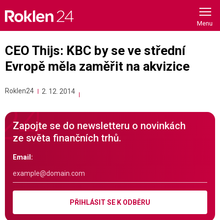
Skip
to
content
CEO Thijs: KBC by se ve střední
Evropě měla zaměřit na akvizice
Roklen24
2. 12. 2014
Zapojte se do newsletteru o novinkách
ze světa finančních trhů.
Email:
PŘIHLÁSIT SE K ODBĚRU