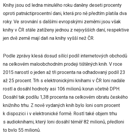
Knihy jsou od ledna minulého roku daněny deseti procenty
oproti patnáctiprocentní dani, která pro ně předtím platila dva
roky. Ve srovnání s dalšími evropskými zeměmi jsou však
knihy v ČR stále zatíženy jednou z nejvyšších daní, respektive
jen dvě země mají daň na knihy vyšší než ČR.
Podle zprávy klesá dosud sílící podíl internetových obchodů
na celkovém maloobchodním prodeji tištěných knih. V roce
2015 narostl o jeden až tři procenta na odhadovaný podíl 23
až 25 procent. Trh s elektronickými knihami v ČR loni nadále
rostl a dosáhl hodnoty asi 106 milionů korun včetně DPH.
Dosáhl tak podílu 1,38 procenta na celkovém obratu českého
knižního trhu. Z nově vydaných knih bylo loni osm procent
k dispozici i v elektronické formě. Rostl také objem trhu
s audioknihami, který loni dosáhl téměř 82 milionů, předloni
to bylo 55 milionů.