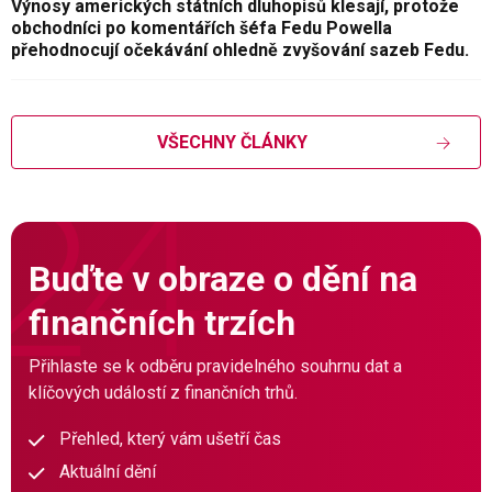
Výnosy amerických státních dluhopisů klesají, protože
obchodníci po komentářích šéfa Fedu Powella
přehodnocují očekávání ohledně zvyšování sazeb Fedu.
VŠECHNY ČLÁNKY
Buďte v obraze o dění na
finančních trzích
Přihlaste se k odběru pravidelného souhrnu dat a
klíčových událostí z finančních trhů.
Přehled, který vám ušetří čas
Aktuální dění