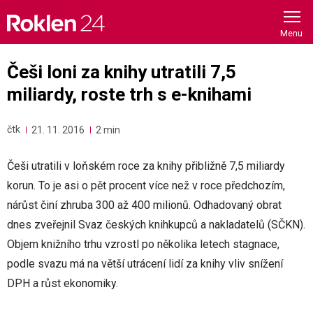
Skip
to
content
Češi loni za knihy utratili 7,5
miliardy, roste trh s e-knihami
čtk
21. 11. 2016
2 min
Češi utratili v loňském roce za knihy přibližně 7,5 miliardy
korun. To je asi o pět procent více než v roce předchozím,
nárůst činí zhruba 300 až 400 milionů. Odhadovaný obrat
dnes zveřejnil Svaz českých knihkupců a nakladatelů (SČKN).
Objem knižního trhu vzrostl po několika letech stagnace,
podle svazu má na větší utrácení lidí za knihy vliv snížení
DPH a růst ekonomiky.