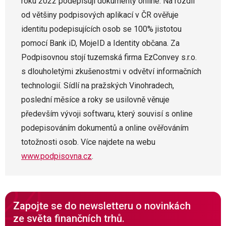
roku 2022 podepisují dokumenty online. Na rozdíl
od většiny podpisových aplikací v ČR ověřuje
identitu podepisujících osob se 100% jistotou
pomocí Bank iD, MojeID a Identity občana. Za
Podpisovnou stojí tuzemská firma EzConvey s.r.o.
s dlouholetými zkušenostmi v odvětví informačních
technologií. Sídlí na pražských Vinohradech,
poslední měsíce a roky se usilovně věnuje
především vývoji softwaru, který souvisí s online
podepisováním dokumentů a online ověřováním
totožnosti osob. Více najdete na webu
www.podpisovna.cz
.
Zapojte se do newsletteru o novinkách
ze světa finančních trhů.