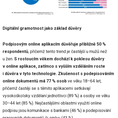
Digitální gramotnost jako základ důvěry
Podpisovým online aplikacím důvěřuje přibližně 50 %
respondentů
, přičemž tento trend je častější u mužů než
u žen.
S rostoucím věkem dochází k poklesu důvěry
v online aplikace, zatímco s vyšším vzděláním roste
i důvěra v tyto technologie.
Zkušenost s podepisováním
online dokumentů má 77 % osob
ve věku 18–64 let,
přičemž častěji se s těmito aplikacemi setkávají
vysokoškolsky vzdělaní jednotlivci (89 %) a osoby ve věku
30–44 let (85 %). Nejčastějšími oblastmi využití online
podpisu jsou komunikace s bankami (46 %) a podepisování
pracovních dokumentů či smluv (43 %).