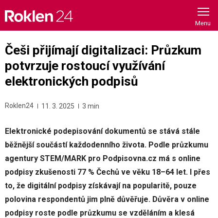
Skip
to
content
Češi přijímají digitalizaci: Průzkum
potvrzuje rostoucí využívání
elektronických podpisů
Roklen24
11. 3. 2025
3 min
Elektronické podepisování dokumentů se stává stále
běžnější součástí každodenního života. Podle průzkumu
agentury STEM/MARK pro Podpisovna.cz má s online
podpisy zkušenosti 77 % Čechů ve věku 18–64 let. I přes
to, že digitální podpisy získávají na popularitě, pouze
polovina respondentů jim plně důvěřuje. Důvěra v online
podpisy roste podle průzkumu se vzděláním a klesá