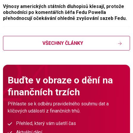
Výnosy amerických státních dluhopisů klesají, protože
obchodníci po komentářích šéfa Fedu Powella
přehodnocují očekávání ohledně zvyšování sazeb Fedu.
VŠECHNY ČLÁNKY
Buďte v obraze o dění na
finančních trzích
Přihlaste se k odběru pravidelného souhrnu dat a
klíčových událostí z finančních trhů.
Přehled, který vám ušetří čas
Aktuální dění