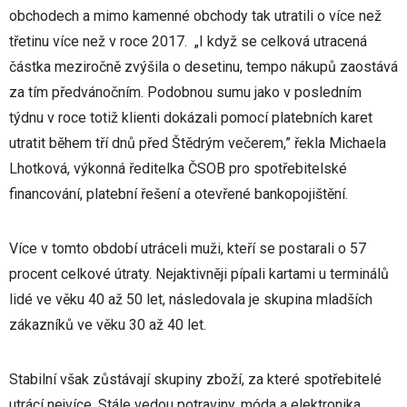
obchodech a mimo kamenné obchody tak utratili o více než
třetinu více než v roce 2017. „I když se celková utracená
částka meziročně zvýšila o desetinu, tempo nákupů zaostává
za tím předvánočním. Podobnou sumu jako v posledním
týdnu v roce totiž klienti dokázali pomocí platebních karet
utratit během tří dnů před Štědrým večerem,” řekla Michaela
Lhotková, výkonná ředitelka ČSOB pro spotřebitelské
financování, platební řešení a otevřené bankopojištění.
Více v tomto období utráceli muži, kteří se postarali o 57
procent celkové útraty. Nejaktivněji pípali kartami u terminálů
lidé ve věku 40 až 50 let, následovala je skupina mladších
zákazníků ve věku 30 až 40 let.
Stabilní však zůstávají skupiny zboží, za které spotřebitelé
utrácí nejvíce. Stále vedou potraviny, móda a elektronika.