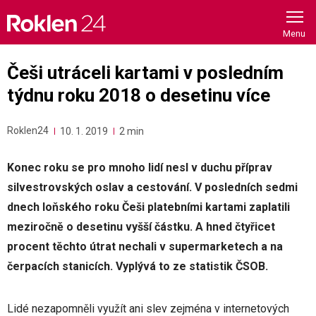
Skip
to
content
Češi utráceli kartami v posledním
týdnu roku 2018 o desetinu více
Roklen24
10. 1. 2019
2 min
Konec roku se pro mnoho lidí nesl v duchu příprav
silvestrovských oslav a cestování. V posledních sedmi
dnech loňského roku Češi platebními kartami zaplatili
meziročně o desetinu vyšší částku. A hned čtyřicet
procent těchto útrat nechali v supermarketech a na
čerpacích stanicích. Vyplývá to ze statistik ČSOB.
Lidé nezapomněli využít ani slev zejména v internetových