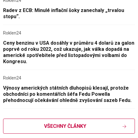
Roklen24
Radev z ECB: Minulé inflační šoky zanechaly „trvalou
stopu“.
Roklen24
Ceny benzinu v USA dosáhly v průměru 4 dolarů za galon
poprvé od roku 2022, což ukazuje, jak válka dopadá na
americké spotřebitele před listopadovými volbami do
Kongresu.
Roklen24
Výnosy amerických státních dluhopisů klesají, protože
obchodníci po komentářích šéfa Fedu Powella
přehodnocují očekávání ohledně zvyšování sazeb Fedu.
VŠECHNY ČLÁNKY